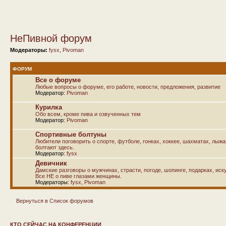
НеПивной форум
Модераторы:
fysx
,
Pivoman
ФОРУМ
Все о форуме
Любые вопросы о форуме, его работе, новости, предложения, развитие
Модератор:
Pivoman
Курилка
Обо всем, кроме пива и озвученных тем
Модератор:
Pivoman
Спортивные болтуны
Любители поговорить о спорте, футболе, гонках, хоккее, шахматах, лыж
болтают здесь.
Модератор:
fysx
Девичник
Дамские разговоры о мужчинах, страсти, погоде, шопинге, подарках, иску
Все НЕ о пиве глазами женщины.
Модераторы:
fysx
,
Pivoman
Вернуться в Список форумов
КТО СЕЙЧАС НА КОНФЕРЕНЦИИ