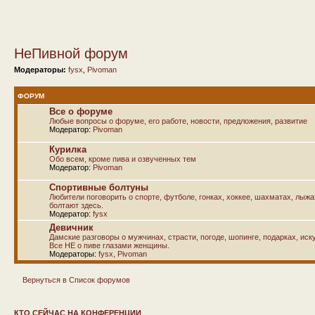
НеПивной форум
Модераторы:
fysx
,
Pivoman
ФОРУМ
Все о форуме
Любые вопросы о форуме, его работе, новости, предложения, развитие
Модератор:
Pivoman
Курилка
Обо всем, кроме пива и озвученных тем
Модератор:
Pivoman
Спортивные болтуны
Любители поговорить о спорте, футболе, гонках, хоккее, шахматах, лыж
болтают здесь.
Модератор:
fysx
Девичник
Дамские разговоры о мужчинах, страсти, погоде, шопинге, подарках, иску
Все НЕ о пиве глазами женщины.
Модераторы:
fysx
,
Pivoman
Вернуться в Список форумов
КТО СЕЙЧАС НА КОНФЕРЕНЦИИ