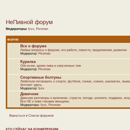
НеПивной форум
Модераторы:
fysx
,
Pivoman
ФОРУМ
Все о форуме
Любые вопросы о форуме, его работе, новости, предложения, развитие
Модератор:
Pivoman
Курилка
Обо всем, кроме пива и озвученных тем
Модератор:
Pivoman
Спортивные болтуны
Любители поговорить о спорте, футболе, гонках, хоккее, шахматах, лыж
болтают здесь.
Модератор:
fysx
Девичник
Дамские разговоры о мужчинах, страсти, погоде, шопинге, подарках, иску
Все НЕ о пиве глазами женщины.
Модераторы:
fysx
,
Pivoman
Вернуться в Список форумов
КТО СЕЙЧАС НА КОНФЕРЕНЦИИ