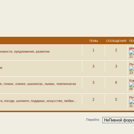
ТЕМЫ
СООБЩЕНИЯ
ПО
pi
1
2
новости, предложения, развитие
21
Pi
3
3
ем
23
Ku
3
6
е, гонках, хоккее, шахматах, лыжах, чемпионатах
05 
Pi
2
5
, погоде, шопинге, подарках, искусстве, любви...
31
Перейти: