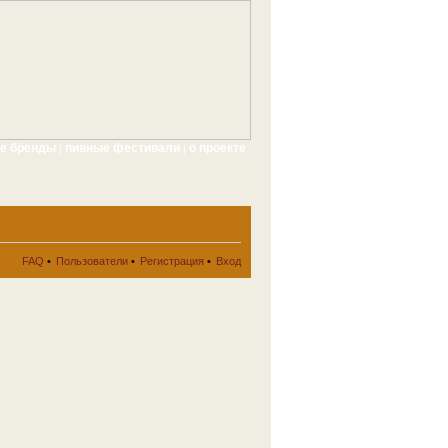
ые бренды
пивные фестивали
о проекте
|
|
FAQ
•
Пользователи
•
Регистрация
•
Вход