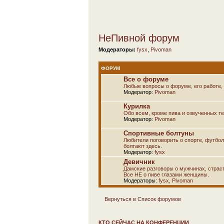
НеПивной форум
Модераторы:
fysx
,
Pivoman
ФОРУМ
Все о форуме
Любые вопросы о форуме, его работе, 
Модератор:
Pivoman
Курилка
Обо всем, кроме пива и озвученных т
Модератор:
Pivoman
Спортивные болтуны
Любители поговорить о спорте, футбол
болтают здесь.
Модератор:
fysx
Девичник
Дамские разговоры о мужчинах, страсти
Все НЕ о пиве глазами женщины.
Модераторы:
fysx
,
Pivoman
Вернуться в Список форумов
КТО СЕЙЧАС НА КОНФЕРЕНЦИИ