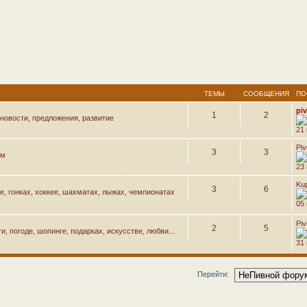
ТЕМЫ
СООБЩЕНИЯ
ПО
pi
1
2
новости, предложения, развитие
21
Pi
3
3
ем
23
Ku
3
6
е, гонках, хоккее, шахматах, лыжах, чемпионатах
05 
Pi
2
5
, погоде, шопинге, подарках, искусстве, любви...
31
Перейти: