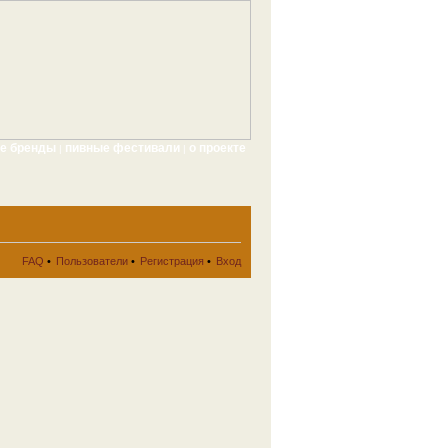
ые бренды
пивные фестивали
о проекте
|
|
FAQ
•
Пользователи
•
Регистрация
•
Вход