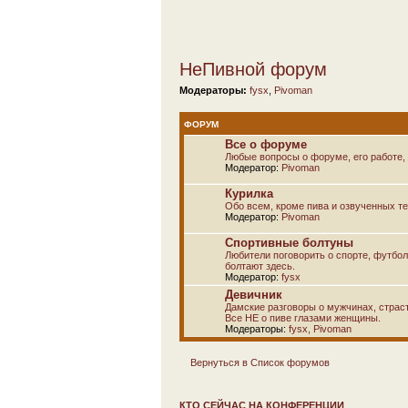
НеПивной форум
Модераторы:
fysx
,
Pivoman
ФОРУМ
Все о форуме
Любые вопросы о форуме, его работе, 
Модератор:
Pivoman
Курилка
Обо всем, кроме пива и озвученных т
Модератор:
Pivoman
Спортивные болтуны
Любители поговорить о спорте, футбол
болтают здесь.
Модератор:
fysx
Девичник
Дамские разговоры о мужчинах, страсти
Все НЕ о пиве глазами женщины.
Модераторы:
fysx
,
Pivoman
Вернуться в Список форумов
КТО СЕЙЧАС НА КОНФЕРЕНЦИИ