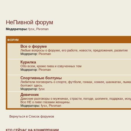
НеПивной форум
Модераторы:
fysx
,
Pivoman
ФОРУМ
Все о форуме
Любые вопросы о форуме, его работе, новости, предложения, развитие
Модератор:
Pivoman
Курилка
Обо всем, кроме пива и озвученных тем
Модератор:
Pivoman
Спортивные болтуны
Любители поговорить о спорте, футболе, гонках, хоккее, шахматах, лыж
болтают здесь.
Модератор:
fysx
Девичник
Дамские разговоры о мужчинах, страсти, погоде, шопинге, подарках, иску
Все НЕ о пиве глазами женщины.
Модераторы:
fysx
,
Pivoman
Вернуться в Список форумов
КТО СЕЙЧАС НА КОНФЕРЕНЦИИ