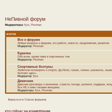
НеПивной форум
Модераторы:
fysx
,
Pivoman
ФОРУМ
Все о форуме
Любые вопросы о форуме, его работе, новости, предложения, развитие
Модератор:
Pivoman
Курилка
Обо всем, кроме пива и озвученных тем
Модератор:
Pivoman
Спортивные болтуны
Любители поговорить о спорте, футболе, гонках, хоккее, шахматах, лыж
болтают здесь.
Модератор:
fysx
Девичник
Дамские разговоры о мужчинах, страсти, погоде, шопинге, подарках, иску
Все НЕ о пиве глазами женщины.
Модераторы:
fysx
,
Pivoman
Вернуться в Список форумов
КТО СЕЙЧАС НА КОНФЕРЕНЦИИ