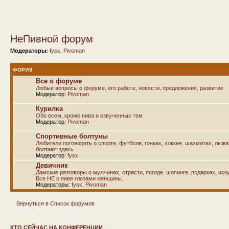
НеПивной форум
Модераторы:
fysx
,
Pivoman
ФОРУМ
Все о форуме
Любые вопросы о форуме, его работе, новости, предложения, развитие
Модератор:
Pivoman
Курилка
Обо всем, кроме пива и озвученных тем
Модератор:
Pivoman
Спортивные болтуны
Любители поговорить о спорте, футболе, гонках, хоккее, шахматах, лыж
болтают здесь.
Модератор:
fysx
Девичник
Дамские разговоры о мужчинах, страсти, погоде, шопинге, подарках, иску
Все НЕ о пиве глазами женщины.
Модераторы:
fysx
,
Pivoman
Вернуться в Список форумов
КТО СЕЙЧАС НА КОНФЕРЕНЦИИ