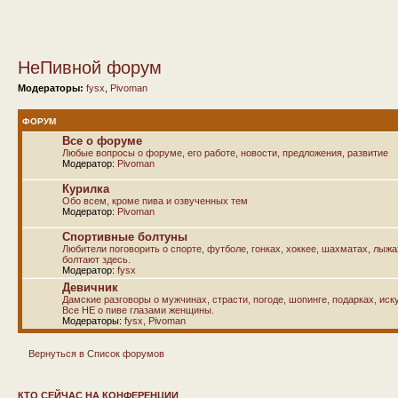
НеПивной форум
Модераторы:
fysx
,
Pivoman
ФОРУМ
Все о форуме
Любые вопросы о форуме, его работе, новости, предложения, развитие
Модератор:
Pivoman
Курилка
Обо всем, кроме пива и озвученных тем
Модератор:
Pivoman
Спортивные болтуны
Любители поговорить о спорте, футболе, гонках, хоккее, шахматах, лыж
болтают здесь.
Модератор:
fysx
Девичник
Дамские разговоры о мужчинах, страсти, погоде, шопинге, подарках, иску
Все НЕ о пиве глазами женщины.
Модераторы:
fysx
,
Pivoman
Вернуться в Список форумов
КТО СЕЙЧАС НА КОНФЕРЕНЦИИ