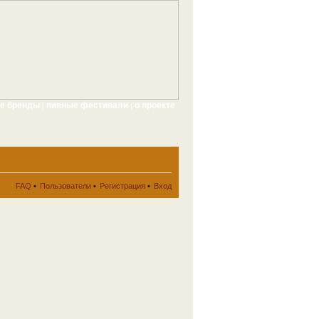
ые бренды
пивные фестивали
о проекте
|
|
FAQ
•
Пользователи
•
Регистрация
•
Вход