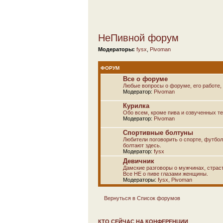
НеПивной форум
Модераторы:
fysx
,
Pivoman
ФОРУМ
Все о форуме
Любые вопросы о форуме, его работе, 
Модератор:
Pivoman
Курилка
Обо всем, кроме пива и озвученных т
Модератор:
Pivoman
Спортивные болтуны
Любители поговорить о спорте, футбол
болтают здесь.
Модератор:
fysx
Девичник
Дамские разговоры о мужчинах, страсти
Все НЕ о пиве глазами женщины.
Модераторы:
fysx
,
Pivoman
Вернуться в Список форумов
КТО СЕЙЧАС НА КОНФЕРЕНЦИИ