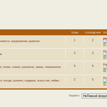
ТЕМЫ
СООБЩЕНИЯ
ПО
pi
1
2
новости, предложения, развитие
21
Pi
3
3
ем
23
Ku
3
6
е, гонках, хоккее, шахматах, лыжах, чемпионатах
05 
Pi
2
5
, погоде, шопинге, подарках, искусстве, любви...
31
Перейти: