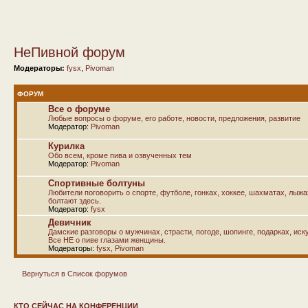
НеПивной форум
Модераторы:
fysx
,
Pivoman
ФОРУМ
Все о форуме
Любые вопросы о форуме, его работе, новости, предложения, развитие
Модератор:
Pivoman
Курилка
Обо всем, кроме пива и озвученных тем
Модератор:
Pivoman
Спортивные болтуны
Любители поговорить о спорте, футболе, гонках, хоккее, шахматах, лыж
болтают здесь.
Модератор:
fysx
Девичник
Дамские разговоры о мужчинах, страсти, погоде, шопинге, подарках, иску
Все НЕ о пиве глазами женщины.
Модераторы:
fysx
,
Pivoman
Вернуться в Список форумов
КТО СЕЙЧАС НА КОНФЕРЕНЦИИ