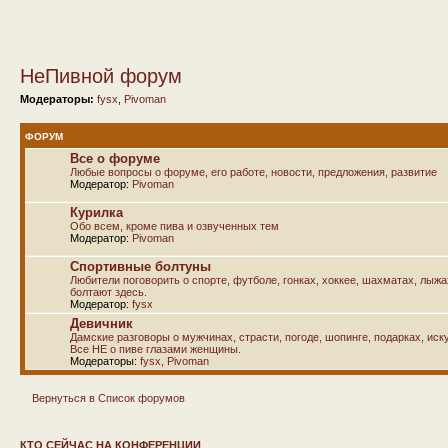
НеПивной форум
Модераторы:
fysx
,
Pivoman
ФОРУМ
Все о форуме
Любые вопросы о форуме, его работе, новости, предложения, развитие
Модератор:
Pivoman
Курилка
Обо всем, кроме пива и озвученных тем
Модератор:
Pivoman
Спортивные болтуны
Любители поговорить о спорте, футболе, гонках, хоккее, шахматах, лыж
болтают здесь.
Модератор:
fysx
Девичник
Дамские разговоры о мужчинах, страсти, погоде, шопинге, подарках, иску
Все НЕ о пиве глазами женщины.
Модераторы:
fysx
,
Pivoman
Вернуться в Список форумов
КТО СЕЙЧАС НА КОНФЕРЕНЦИИ