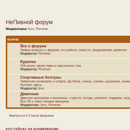
НеПивной форум
Модераторы:
fysx
,
Pivoman
ФОРУМ
Все о форуме
Любые вопросы о форуме, его работе, новости, предложения, развитие
Модератор:
Pivoman
Курилка
Обо всем, кроме пива и озвученных тем
Модератор:
Pivoman
Спортивные болтуны
Любители поговорить о спорте, футболе, гонках, хоккее, шахматах, лыж
болтают здесь.
Модератор:
fysx
Девичник
Дамские разговоры о мужчинах, страсти, погоде, шопинге, подарках, иску
Все НЕ о пиве глазами женщины.
Модераторы:
fysx
,
Pivoman
Вернуться в Список форумов
КТО СЕЙЧАС НА КОНФЕРЕНЦИИ