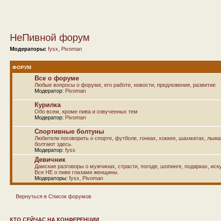
НеПивной форум
Модераторы:
fysx
,
Pivoman
ФОРУМ
Все о форуме
Любые вопросы о форуме, его работе, новости, предложения, развитие
Модератор:
Pivoman
Курилка
Обо всем, кроме пива и озвученных тем
Модератор:
Pivoman
Спортивные болтуны
Любители поговорить о спорте, футболе, гонках, хоккее, шахматах, лыж
болтают здесь.
Модератор:
fysx
Девичник
Дамские разговоры о мужчинах, страсти, погоде, шопинге, подарках, иску
Все НЕ о пиве глазами женщины.
Модераторы:
fysx
,
Pivoman
Вернуться в Список форумов
КТО СЕЙЧАС НА КОНФЕРЕНЦИИ