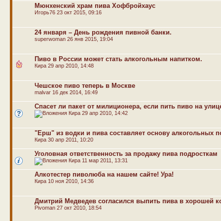
Мюнхенский храм пива Хофбройхаус
Игорь76
23 окт 2015, 09:16
24 января – День рождения пивной банки.
superwoman
26 янв 2015, 19:04
Пиво в России может стать алкогольным напитком.
Кира
29 апр 2010, 14:48
Чешское пиво теперь в Москве
malvar
16 дек 2014, 16:49
Спасет ли пакет от милиционера, если пить пиво на улиц
Кира
29 апр 2010, 14:42
"Ерш" из водки и пива составляет основу алкогольных п
Кира
30 апр 2011, 10:20
Уголовная ответственность за продажу пива подросткам
Кира
11 мар 2011, 13:31
Алкотестер пиволюба на нашем сайте! Ура!
Кира
10 ноя 2010, 14:36
Дмитрий Медведев согласился выпить пива в хорошей 
Pivoman
27 окт 2010, 18:54