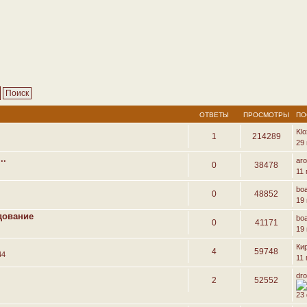
ОТВЕТЫ
ПРОСМОТРЫ
ПО
Kl
1
214289
29
..
ar
0
38478
11
bo
0
48852
19
дование
bo
0
41171
19
Ки
4
59748
44
11 
dr
2
52552
23