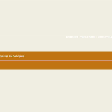
главная
типы пива
известн
|
|
ашняя пивоварня