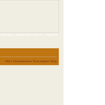
ые бренды
пивные фестивали
о проекте
|
|
FAQ
•
Пользователи
•
Регистрация
•
Вход