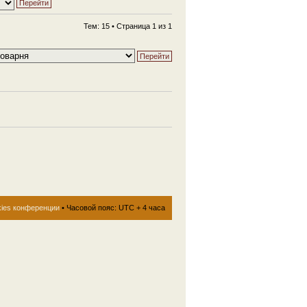
Тем: 15 • Страница
1
из
1
kies конференции
• Часовой пояс: UTC + 4 часа