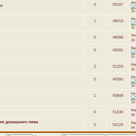
dr
5
58187
36
15
Pi
1
48019
31
Ле
0
48098
30
Ва
0
49281
01
Ки
2
51203
30 
Pi
0
49393
19
Pi
1
50889
19
Ки
0
51636
05
ия домашнего пива
Ки
0
54126
04