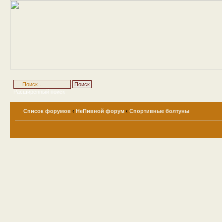
Расширенный поиск
Список форумов
‹
НеПивной форум
‹
Спортивные болтуны