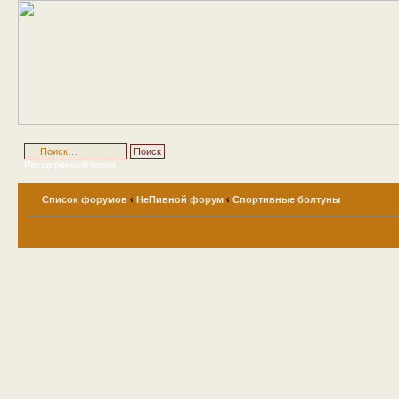
Расширенный поиск
Список форумов
‹
НеПивной форум
‹
Спортивные болтуны