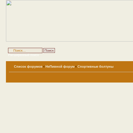
Расширенный поиск
Список форумов
‹
НеПивной форум
‹
Спортивные болтуны