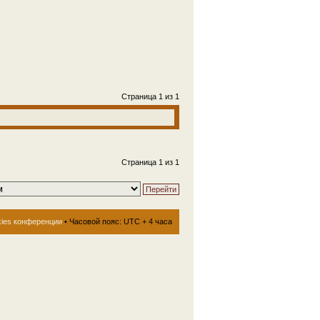
Страница
1
из
1
Страница
1
из
1
kies конференции
• Часовой пояс: UTC + 4 часа