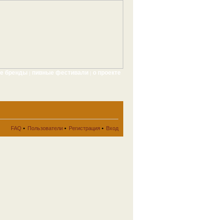
ые бренды
пивные фестивали
о проекте
|
|
FAQ
•
Пользователи
•
Регистрация
•
Вход