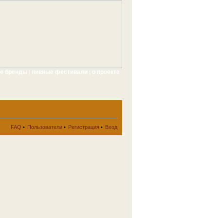
ые бренды
пивные фестивали
о проекте
|
|
FAQ
•
Пользователи
•
Регистрация
•
Вход