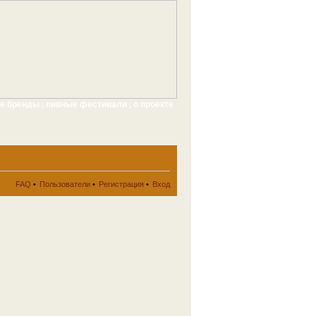
ые бренды
пивные фестивали
о проекте
|
|
FAQ
•
Пользователи
•
Регистрация
•
Вход