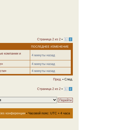
Страница
2
из
2
•
1
2
ПОСЛЕДНЕЕ ИЗМЕНЕНИЕ
ые компании и
4 минуты назад
е»
4 минуты назад
сти»
4 минуты назад
Пред.
• След.
Страница
2
из
2
•
1
2
kies конференции
• Часовой пояс: UTC + 4 часа