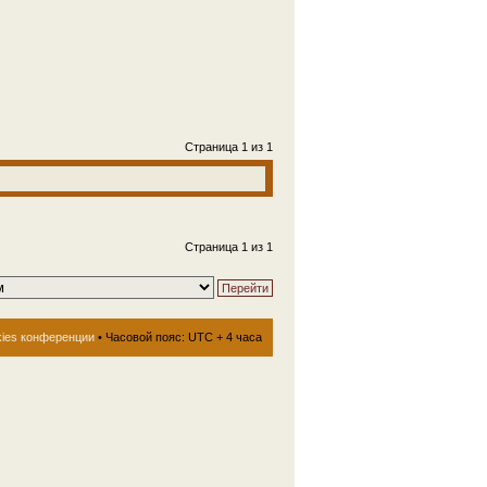
Страница
1
из
1
Страница
1
из
1
kies конференции
• Часовой пояс: UTC + 4 часа