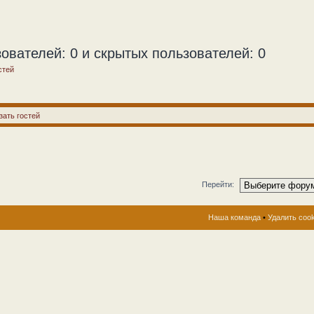
ователей: 0 и скрытых пользователей: 0
стей
зать гостей
Перейти:
Наша команда
•
Удалить coo