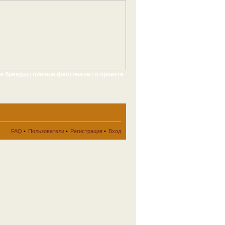
ые бренды
пивные фестивали
о проекте
|
|
FAQ
•
Пользователи
•
Регистрация
•
Вход