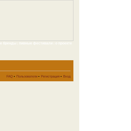
ые бренды
пивные фестивали
о проекте
|
|
FAQ
•
Пользователи
•
Регистрация
•
Вход