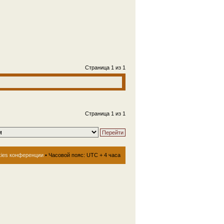
Страница
1
из
1
Страница
1
из
1
kies конференции
• Часовой пояс: UTC + 4 часа