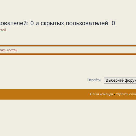
ователей: 0 и скрытых пользователей: 0
стей
зать гостей
Перейти:
Наша команда
•
Удалить coo