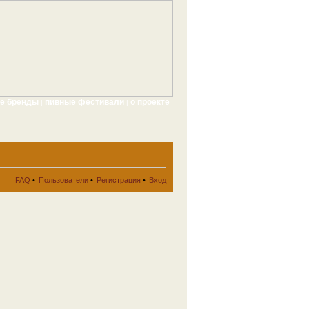
ые бренды
пивные фестивали
о проекте
|
|
FAQ
•
Пользователи
•
Регистрация
•
Вход