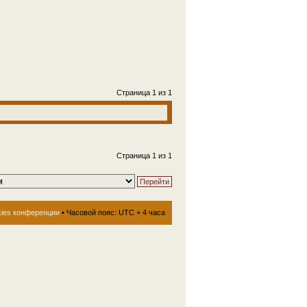
Страница
1
из
1
Страница
1
из
1
kies конференции
• Часовой пояс: UTC + 4 часа