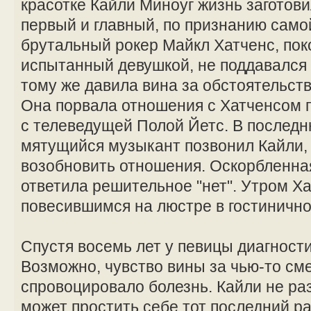
красотке Кайли Миноуг жизнь заготов
первый и главный, по признанию сам
брутальный рокер Майкл Хатченс, поко
испытанный девушкой, не поддавался 
тому же давила вина за обстоятельст
Она порвала отношения с Хатченсом по
с телеведущей Полой Йетс. В последн
мятущийся музыкант позвонил Кайли, 
возобновить отношения. Оскорбленна
ответила решительное "нет". Утром Х
повесившимся на люстре в гостиничн
Спустя восемь лет у певицы диагности
Возможно, чувство вины за чью-то см
спровоцировало болезнь. Кайли не раз
может простить себе тот последний ра