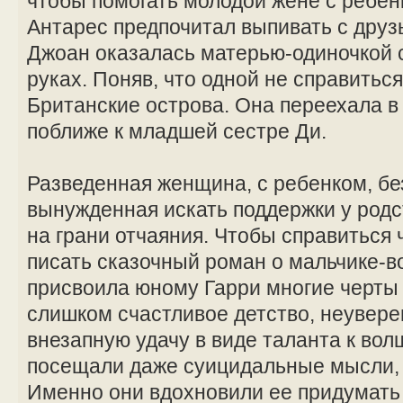
чтобы помогать молодой жене с ребе
Антарес предпочитал выпивать с друзь
Джоан оказалась матерью-одиночкой 
руках. Поняв, что одной не справитьс
Британские острова. Она переехала в
поближе к младшей сестре Ди.
Разведенная женщина, с ребенком, бе
вынужденная искать поддержки у род
на грани отчаяния. Чтобы справиться 
писать сказочный роман о мальчике-
присвоила юному Гарри многие черты
слишком счастливое детство, неувере
внезапную удачу в виде таланта к вол
посещали даже суицидальные мысли, 
Именно они вдохновили ее придумать