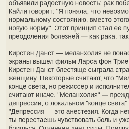
объявили радостную новость: рак поб
Кайли говорит: "Я поняла, что невозм
нормальному состоянию, вместо этого
новую норму". Этот принцип стал ее п
преодоления болезней — как рака, так
Кирстен Данст — меланхолия не понас
экраны вышел фильм Ларса фон Триер
Кирстен Данст блестяще сыграла ст
женщину. Некоторые считают, что "Ме
конце света, но режиссер и исполните
считают иначе. "Меланхолия" — прежд
депрессии, о локальном "конце света"
"Депрессия — это анестезия. Когда нет
ты перестаешь чувствовать боль и уж
боишься. Отчаяние дает силы. Предч