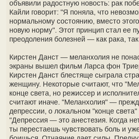
объявили радостную новость: рак поб
Кайли говорит: "Я поняла, что невозм
нормальному состоянию, вместо этого
новую норму". Этот принцип стал ее п
преодоления болезней — как рака, так
Кирстен Данст — меланхолия не понас
экраны вышел фильм Ларса фон Триер
Кирстен Данст блестяще сыграла ст
женщину. Некоторые считают, что "Ме
конце света, но режиссер и исполните
считают иначе. "Меланхолия" — прежд
депрессии, о локальном "конце света"
"Депрессия — это анестезия. Когда нет
ты перестаешь чувствовать боль и уж
боишься. Отчаяние дает силы. Предч