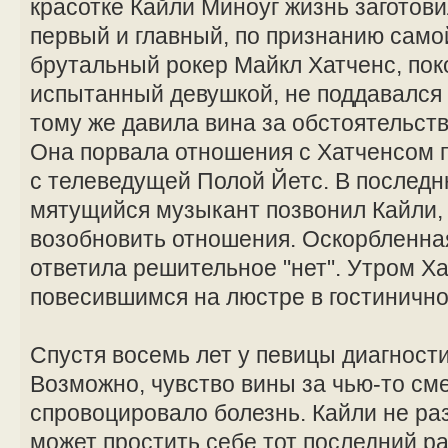
красотке Кайли Миноуг жизнь заготов
первый и главный, по признанию сам
брутальный рокер Майкл Хатченс, поко
испытанный девушкой, не поддавался 
тому же давила вина за обстоятельст
Она порвала отношения с Хатченсом по
с телеведущей Полой Йетс. В последн
мятущийся музыкант позвонил Кайли, 
возобновить отношения. Оскорбленна
ответила решительное "нет". Утром Х
повесившимся на люстре в гостиничн
Спустя восемь лет у певицы диагности
Возможно, чувство вины за чью-то см
спровоцировало болезнь. Кайли не раз
может простить себе тот последний ра