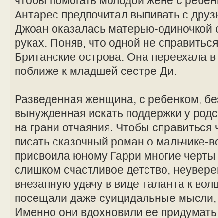
чтобы помогать молодой жене с ребе
Антарес предпочитал выпивать с друзь
Джоан оказалась матерью-одиночкой 
руках. Поняв, что одной не справитьс
Британские острова. Она переехала в
поближе к младшей сестре Ди.
Разведенная женщина, с ребенком, бе
вынужденная искать поддержки у род
на грани отчаяния. Чтобы справиться 
писать сказочный роман о мальчике-
присвоила юному Гарри многие черты
слишком счастливое детство, неувере
внезапную удачу в виде таланта к вол
посещали даже суицидальные мысли, 
Именно они вдохновили ее придумать