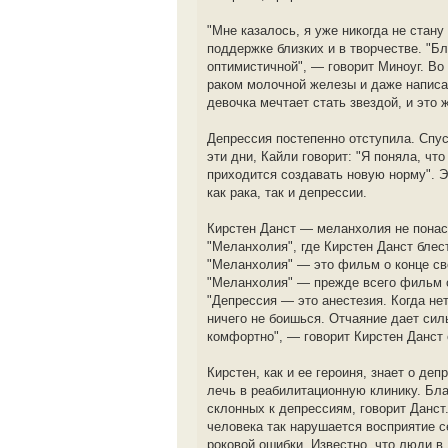
"Мне казалось, я уже никогда не стан
поддержке близких и в творчестве. "Б
оптимистичной", — говорит Миноуг. Во
раком молочной железы и даже написа
девочка мечтает стать звездой, и это
Депрессия постепенно отступила. Спус
эти дни, Кайли говорит: "Я поняла, ч
приходится создавать новую норму". Э
как рака, так и депрессии.
Кирстен Данст — меланхолия не понас
"Меланхолия", где Кирстен Данст бле
"Меланхолия" — это фильм о конце све
"Меланхолия" — прежде всего фильм о 
"Депрессия — это анестезия. Когда не
ничего не боишься. Отчаяние дает сил
комфортно", — говорит Кирстен Данст 
Кирстен, как и ее героиня, знает о де
лечь в реабилитационную клинику. Бл
склонных к депрессиям, говорит Данст.
человека так нарушается восприятие с
роковой ошибки. Известно, что люди в