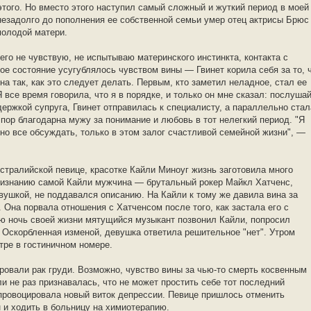
этого. Но вместо этого наступил самый сложный и жуткий период в моей
 незадолго до пополнения ее собственной семьи умер отец актрисы Брюс
молодой матери.
чего не чувствую, не испытываю материнского инстинкта, контакта с
ое состояние усугублялось чувством вины — Гвинет корила себя за то, 
а так, как это следует делать. Первым, кто заметил неладное, стал ее
 все время говорила, что я в порядке, и только он мне сказал: послушай
держкой супруга, Гвинет отправилась к специалисту, а параллельно стал
 пор благодарна мужу за понимание и любовь в тот нелегкий период. "Я
но все обсуждать, только в этом залог счастливой семейной жизни", —
стралийской певице, красотке Кайли Миноуг жизнь заготовила много
признанию самой Кайли мужчина — брутальный рокер Майкл Хатченс,
вушкой, не поддавался описанию. На Кайли к тому же давила вина за
 Она порвала отношения с Хатченсом после того, как застала его с
 ночь своей жизни мятущийся музыкант позвонил Кайли, попросил
. Оскорбленная изменой, девушка ответила решительное "нет". Утром
ре в гостиничном номере.
ровали рак груди. Возможно, чувство вины за чью-то смерть косвенным
и не раз признавалась, что не может простить себе тот последний
спровоцировала новый виток депрессии. Певице пришлось отменить
н и ходить в больницу на химиотерапию.