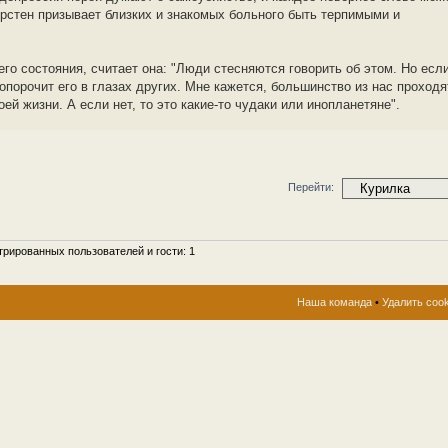
ирстен призывает близких и знакомых больного быть терпимыми и
его состояния, считает она: "Люди стесняются говорить об этом. Но есл
опорочит его в глазах других. Мне кажется, большинство из нас проходя
ей жизни. А если нет, то это какие-то чудаки или инопланетяне".
Перейти:
рированных пользователей и гости: 1
Наша команда
•
Удалить coo