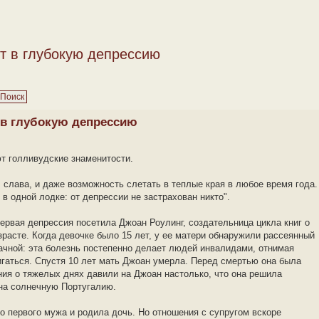
т в глубокую депрессию
 в глубокую депрессию
т голливудские знаменитости.
, слава, и даже возможность слетать в теплые края в любое время года.
 в одной лодке: от депрессии не застрахован никто".
рвая депрессия посетила Джоан Роулинг, создательница цикла книг о
зрасте. Когда девочке было 15 лет, у ее матери обнаружили рассеянный
ачной: эта болезнь постепенно делает людей инвалидами, отнимая
игаться. Спустя 10 лет мать Джоан умерла. Перед смертью она была
ния о тяжелых днях давили на Джоан настолько, что она решила
на солнечную Португалию.
го первого мужа и родила дочь. Но отношения с супругом вскоре