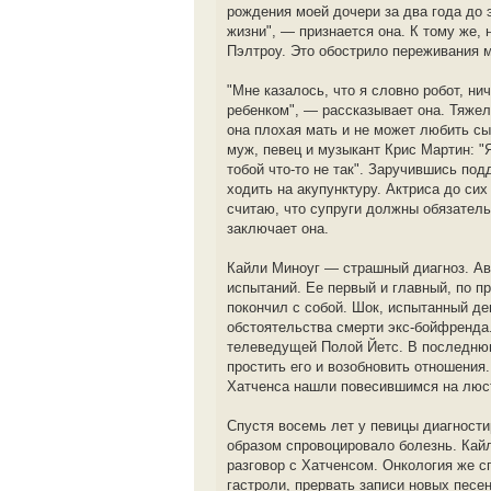
рождения моей дочери за два года до 
жизни", — признается она. К тому же,
Пэлтроу. Это обострило переживания 
"Мне казалось, что я словно робот, ни
ребенком", — рассказывает она. Тяжел
она плохая мать и не может любить сын
муж, певец и музыкант Крис Мартин: "Я
тобой что-то не так". Заручившись под
ходить на акупунктуру. Актриса до сих
считаю, что супруги должны обязатель
заключает она.
Кайли Миноуг — страшный диагноз. Ав
испытаний. Ее первый и главный, по 
покончил с собой. Шок, испытанный де
обстоятельства смерти экс-бойфренда.
телеведущей Полой Йетс. В последнюю
простить его и возобновить отношения
Хатченса нашли повесившимся на люст
Спустя восемь лет у певицы диагности
образом спровоцировало болезнь. Кайл
разговор с Хатченсом. Онкология же 
гастроли, прервать записи новых песе