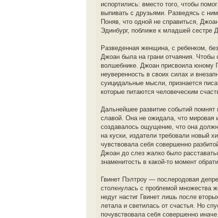
испортились: вместо того, чтобы пом
выпивать с друзьями. Разведясь с ним
Поняв, что одной не справиться, Джоа
Эдинбург, поближе к младшей сестре Д
Разведенная женщина, с ребенком, бе
Джоан была на грани отчаяния. Чтобы 
волшебнике. Джоан присвоила юному Г
неуверенность в своих силах и внезап
суицидальные мысли, признается писа
которые питаются человеческим счаст
Дальнейшее развитие событий помнят 
славой. Она не ожидала, что мировая 
создавалось ощущение, что она должн
на куски, издатели требовали новый 
чувствовала себя совершенно разбитой
Джоан до слез жалко было расставать
знаменитость в какой-то момент обрати
Гвинет Пэлтроу — послеродовая депре
столкнулась с проблемой множества ж
недуг настиг Гвинет лишь после вторы
летала и светилась от счастья. Но спу
почувствовала себя совершенно иначе.