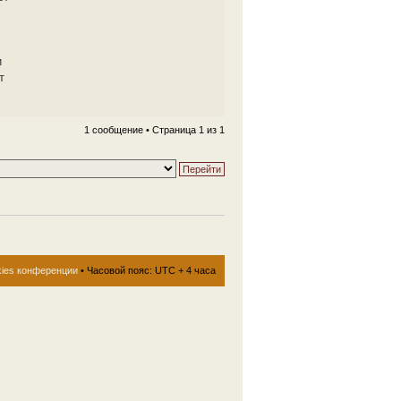
и
т
1 сообщение • Страница
1
из
1
kies конференции
• Часовой пояс: UTC + 4 часа