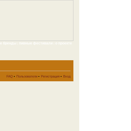
ые бренды
пивные фестивали
о проекте
|
|
FAQ
•
Пользователи
•
Регистрация
•
Вход