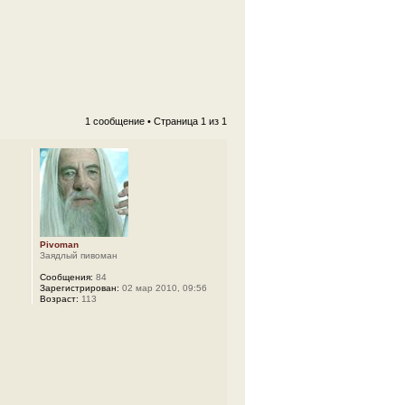
1 сообщение • Страница
1
из
1
Pivoman
Заядлый пивоман
Сообщения:
84
Зарегистрирован:
02 мар 2010, 09:56
Возраст:
113