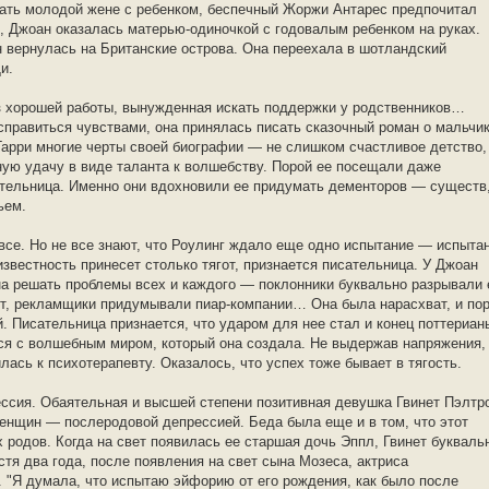
огать молодой жене с ребенком, беспечный Жоржи Антарес предпочитал
, Джоан оказалась матерью-одиночкой с годовалым ребенком на руках.
н вернулась на Британские острова. Она переехала в шотландский
и.
з хорошей работы, вынужденная искать поддержки у родственников…
справиться чувствами, она принялась писать сказочный роман о мальчик
арри многие черты своей биографии — не слишком счастливое детство,
ную удачу в виде таланта к волшебству. Порой ее посещали даже
тельница. Именно они вдохновили ее придумать дементоров — существ
ьем.
все. Но не все знают, что Роулинг ждало еще одно испытание — испыта
известность принесет столько тягот, признается писательница. У Джоан
а решать проблемы всех и каждого — поклонники буквально разрывали 
хит, рекламщики придумывали пиар-компании… Она была нарасхват, и по
. Писательница признается, что ударом для нее стал и конец поттериан
ся с волшебным миром, который она создала. Не выдержав напряжения,
лась к психотерапевту. Оказалось, что успех тоже бывает в тягость.
ссия. Обаятельная и высшей степени позитивная девушка Гвинет Пэлтр
енщин — послеродовой депрессией. Беда была еще и в том, что этот
х родов. Когда на свет появилась ее старшая дочь Эппл, Гвинет букваль
стя два года, после появления на свет сына Мозеса, актриса
 "Я думала, что испытаю эйфорию от его рождения, как было после