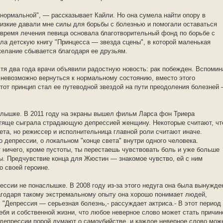
у нормальной", — рассказывает Кайли. Но она сумела найти опору в
лизкие давали мне силы для борьбы с болезнью и помогали оставаться
 время лечения певица основала благотворительный фонд по борьбе с
ла детскую книгу "Принцесса — звезда сцены", в которой маленькая
 желание сбывается благодаря ее друзьям.
тя два года врачи объявили радостную новость: рак побежден. Вспомин
то невозможно вернуться к нормальному состоянию, вместо этого
тот принцип стал ее путеводной звездой на пути преодоления болезней
лышке. В 2011 году на экраны вышел фильм Ларса фон Триера
стяще сыграла страдающую депрессией женщину. Некоторые считают, чт
та, но режиссер и исполнительница главной роли считают иначе.
депрессии, о локальном "конце света" внутри одного человека.
т ничего, кроме пустоты, ты перестаешь чувствовать боль и уже больше
ы. Предчувствие конца для Жюстин — знакомое чувство, ей с ним
о своей героине.
прессии не понаслышке. В 2008 году из-за этого недуга она была вынужде
агодаря такому экстремальному опыту она хорошо понимает людей,
 "Депрессия — серьезная болезнь,- рассуждает актриса.- В этот период
ебя и собственной жизни, что любое неверное слово может стать причин
 депрессии порой думают о самоубийстве, и каждое неверное слово мож