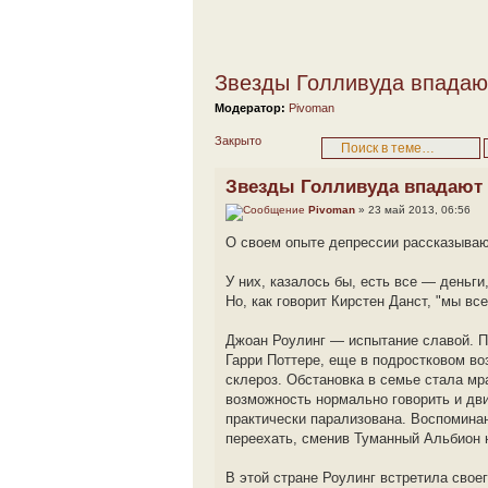
Звезды Голливуда впадаю
Модератор:
Pivoman
Закрыто
Звезды Голливуда впадают
Pivoman
» 23 май 2013, 06:56
О своем опыте депрессии рассказываю
У них, казалось бы, есть все — деньги
Но, как говорит Кирстен Данст, "мы все
Джоан Роулинг — испытание славой. Пе
Гарри Поттере, еще в подростковом во
склероз. Обстановка в семье стала мр
возможность нормально говорить и дв
практически парализована. Воспомина
переехать, сменив Туманный Альбион 
В этой стране Роулинг встретила свое