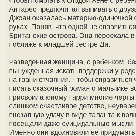
чтобы помогать молодой жене с ребе
Антарес предпочитал выпивать с друзь
Джоан оказалась матерью-одиночкой 
руках. Поняв, что одной не справитьс
Британские острова. Она переехала в
поближе к младшей сестре Ди.
Разведенная женщина, с ребенком, бе
вынужденная искать поддержки у род
на грани отчаяния. Чтобы справиться 
писать сказочный роман о мальчике-
присвоила юному Гарри многие черты
слишком счастливое детство, неувере
внезапную удачу в виде таланта к вол
посещали даже суицидальные мысли, 
Именно они вдохновили ее придумать