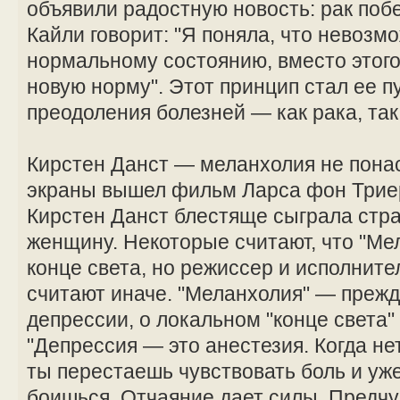
объявили радостную новость: рак поб
Кайли говорит: "Я поняла, что невозм
нормальному состоянию, вместо этого
новую норму". Этот принцип стал ее п
преодоления болезней — как рака, так
Кирстен Данст — меланхолия не понас
экраны вышел фильм Ларса фон Триер
Кирстен Данст блестяще сыграла ст
женщину. Некоторые считают, что "Ме
конце света, но режиссер и исполните
считают иначе. "Меланхолия" — прежд
депрессии, о локальном "конце света"
"Депрессия — это анестезия. Когда нет
ты перестаешь чувствовать боль и уж
боишься. Отчаяние дает силы. Предч