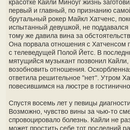
красотке Кайли Миноуг жизнь заготов
первый и главный, по признанию сам
брутальный рокер Майкл Хатченс, поко
испытанный девушкой, не поддавался 
тому же давила вина за обстоятельст
Она порвала отношения с Хатченсом по
с телеведущей Полой Йетс. В последн
мятущийся музыкант позвонил Кайли, 
возобновить отношения. Оскорбленна
ответила решительное "нет". Утром Х
повесившимся на люстре в гостиничн
Спустя восемь лет у певицы диагности
Возможно, чувство вины за чью-то см
спровоцировало болезнь. Кайли не раз
может простить себе тот последний ра