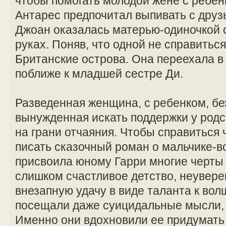
чтобы помогать молодой жене с ребе
Антарес предпочитал выпивать с друзь
Джоан оказалась матерью-одиночкой 
руках. Поняв, что одной не справитьс
Британские острова. Она переехала в
поближе к младшей сестре Ди.
Разведенная женщина, с ребенком, бе
вынужденная искать поддержки у род
на грани отчаяния. Чтобы справиться 
писать сказочный роман о мальчике-
присвоила юному Гарри многие черты
слишком счастливое детство, неувере
внезапную удачу в виде таланта к вол
посещали даже суицидальные мысли, 
Именно они вдохновили ее придумать