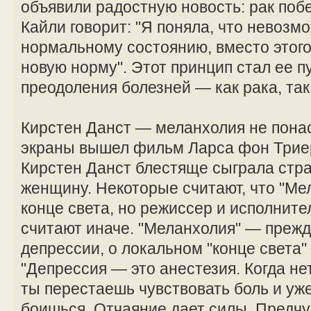
объявили радостную новость: рак поб
Кайли говорит: "Я поняла, что невозм
нормальному состоянию, вместо этого
новую норму". Этот принцип стал ее п
преодоления болезней — как рака, так
Кирстен Данст — меланхолия не понас
экраны вышел фильм Ларса фон Триер
Кирстен Данст блестяще сыграла ст
женщину. Некоторые считают, что "Ме
конце света, но режиссер и исполните
считают иначе. "Меланхолия" — прежд
депрессии, о локальном "конце света"
"Депрессия — это анестезия. Когда нет
ты перестаешь чувствовать боль и уж
боишься. Отчаяние дает силы. Предч