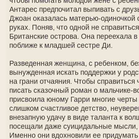
чтобы помогать молодой жене с ребе
Антарес предпочитал выпивать с друзь
Джоан оказалась матерью-одиночкой 
руках. Поняв, что одной не справитьс
Британские острова. Она переехала в
поближе к младшей сестре Ди.
Разведенная женщина, с ребенком, бе
вынужденная искать поддержки у род
на грани отчаяния. Чтобы справиться 
писать сказочный роман о мальчике-
присвоила юному Гарри многие черты
слишком счастливое детство, неувере
внезапную удачу в виде таланта к вол
посещали даже суицидальные мысли, 
Именно они вдохновили ее придумать