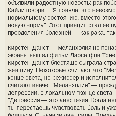
объявили радостную новость: рак поб
Кайли говорит: "Я поняла, что невозм
нормальному состоянию, вместо этого
новую норму". Этот принцип стал ее п
преодоления болезней — как рака, так
Кирстен Данст — меланхолия не понас
экраны вышел фильм Ларса фон Триер
Кирстен Данст блестяще сыграла ст
женщину. Некоторые считают, что "Ме
конце света, но режиссер и исполните
считают иначе. "Меланхолия" — прежд
депрессии, о локальном "конце света"
"Депрессия — это анестезия. Когда нет
ты перестаешь чувствовать боль и уж
боишься. Отчаяние дает силы. Предч