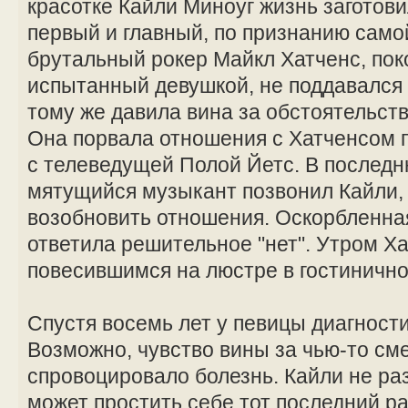
красотке Кайли Миноуг жизнь заготов
первый и главный, по признанию сам
брутальный рокер Майкл Хатченс, поко
испытанный девушкой, не поддавался 
тому же давила вина за обстоятельст
Она порвала отношения с Хатченсом по
с телеведущей Полой Йетс. В последн
мятущийся музыкант позвонил Кайли, 
возобновить отношения. Оскорбленна
ответила решительное "нет". Утром Х
повесившимся на люстре в гостиничн
Спустя восемь лет у певицы диагности
Возможно, чувство вины за чью-то см
спровоцировало болезнь. Кайли не раз
может простить себе тот последний ра