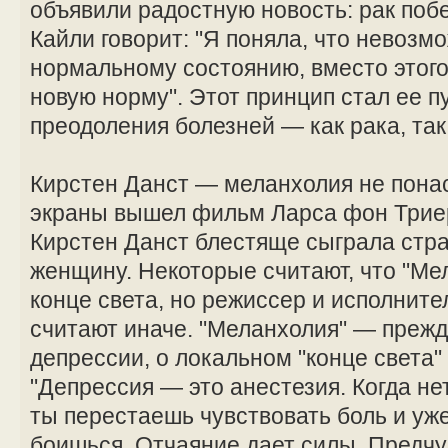
объявили радостную новость: рак поб
Кайли говорит: "Я поняла, что невозм
нормальному состоянию, вместо этого
новую норму". Этот принцип стал ее п
преодоления болезней — как рака, так
Кирстен Данст — меланхолия не понас
экраны вышел фильм Ларса фон Триер
Кирстен Данст блестяще сыграла ст
женщину. Некоторые считают, что "Ме
конце света, но режиссер и исполните
считают иначе. "Меланхолия" — прежд
депрессии, о локальном "конце света"
"Депрессия — это анестезия. Когда нет
ты перестаешь чувствовать боль и уж
боишься. Отчаяние дает силы. Предч