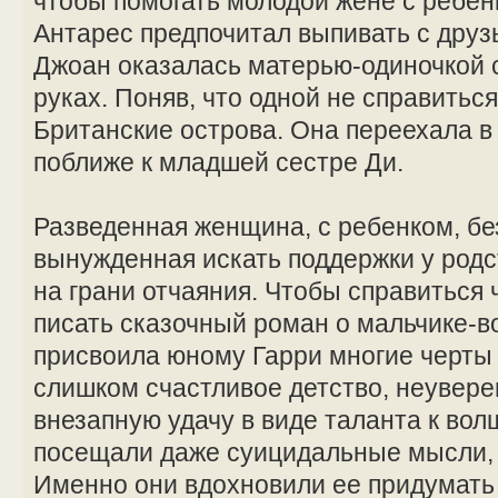
чтобы помогать молодой жене с ребе
Антарес предпочитал выпивать с друзь
Джоан оказалась матерью-одиночкой 
руках. Поняв, что одной не справитьс
Британские острова. Она переехала в
поближе к младшей сестре Ди.
Разведенная женщина, с ребенком, бе
вынужденная искать поддержки у род
на грани отчаяния. Чтобы справиться 
писать сказочный роман о мальчике-
присвоила юному Гарри многие черты
слишком счастливое детство, неувере
внезапную удачу в виде таланта к вол
посещали даже суицидальные мысли, 
Именно они вдохновили ее придумать