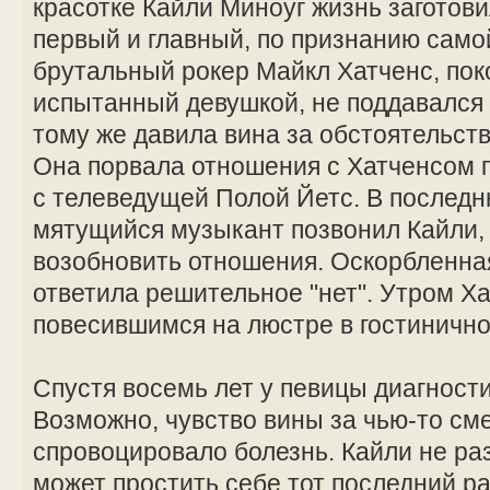
красотке Кайли Миноуг жизнь заготов
первый и главный, по признанию сам
брутальный рокер Майкл Хатченс, поко
испытанный девушкой, не поддавался 
тому же давила вина за обстоятельст
Она порвала отношения с Хатченсом по
с телеведущей Полой Йетс. В последн
мятущийся музыкант позвонил Кайли, 
возобновить отношения. Оскорбленна
ответила решительное "нет". Утром Х
повесившимся на люстре в гостиничн
Спустя восемь лет у певицы диагности
Возможно, чувство вины за чью-то см
спровоцировало болезнь. Кайли не раз
может простить себе тот последний ра