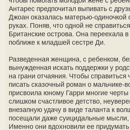
чтобы помогать молодой жене с ребе
Антарес предпочитал выпивать с друзь
Джоан оказалась матерью-одиночкой 
руках. Поняв, что одной не справитьс
Британские острова. Она переехала в
поближе к младшей сестре Ди.
Разведенная женщина, с ребенком, бе
вынужденная искать поддержки у род
на грани отчаяния. Чтобы справиться 
писать сказочный роман о мальчике-
присвоила юному Гарри многие черты
слишком счастливое детство, неувере
внезапную удачу в виде таланта к вол
посещали даже суицидальные мысли, 
Именно они вдохновили ее придумать