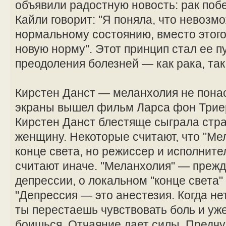
объявили радостную новость: рак поб
Кайли говорит: "Я поняла, что невозм
нормальному состоянию, вместо этого
новую норму". Этот принцип стал ее п
преодоления болезней — как рака, так
Кирстен Данст — меланхолия не понас
экраны вышел фильм Ларса фон Триер
Кирстен Данст блестяще сыграла ст
женщину. Некоторые считают, что "Ме
конце света, но режиссер и исполните
считают иначе. "Меланхолия" — прежд
депрессии, о локальном "конце света"
"Депрессия — это анестезия. Когда нет
ты перестаешь чувствовать боль и уж
боишься. Отчаяние дает силы. Предч