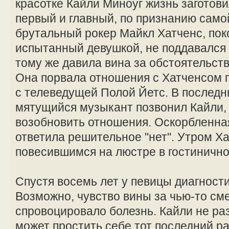
красотке Кайли Миноуг жизнь заготов
первый и главный, по признанию сам
брутальный рокер Майкл Хатченс, поко
испытанный девушкой, не поддавался 
тому же давила вина за обстоятельст
Она порвала отношения с Хатченсом по
с телеведущей Полой Йетс. В последн
мятущийся музыкант позвонил Кайли, 
возобновить отношения. Оскорбленна
ответила решительное "нет". Утром Х
повесившимся на люстре в гостиничн
Спустя восемь лет у певицы диагности
Возможно, чувство вины за чью-то см
спровоцировало болезнь. Кайли не раз
может простить себе тот последний ра