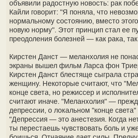
объявили радостную новость: рак поб
Кайли говорит: "Я поняла, что невозм
нормальному состоянию, вместо этого
новую норму". Этот принцип стал ее п
преодоления болезней — как рака, так
Кирстен Данст — меланхолия не понас
экраны вышел фильм Ларса фон Триер
Кирстен Данст блестяще сыграла ст
женщину. Некоторые считают, что "Ме
конце света, но режиссер и исполните
считают иначе. "Меланхолия" — прежд
депрессии, о локальном "конце света"
"Депрессия — это анестезия. Когда нет
ты перестаешь чувствовать боль и уж
боишься. Отчаяние дает силы. Предч