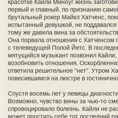
красотке Кайли Миноуг жизнь заготов
первый и главный, по признанию сам
брутальный рокер Майкл Хатченс, поко
испытанный девушкой, не поддавался 
тому же давила вина за обстоятельст
Она порвала отношения с Хатченсом по
с телеведущей Полой Йетс. В последн
мятущийся музыкант позвонил Кайли, 
возобновить отношения. Оскорбленна
ответила решительное "нет". Утром Х
повесившимся на люстре в гостиничн
Спустя восемь лет у певицы диагности
Возможно, чувство вины за чью-то см
спровоцировало болезнь. Кайли не раз
может простить себе тот последний ра