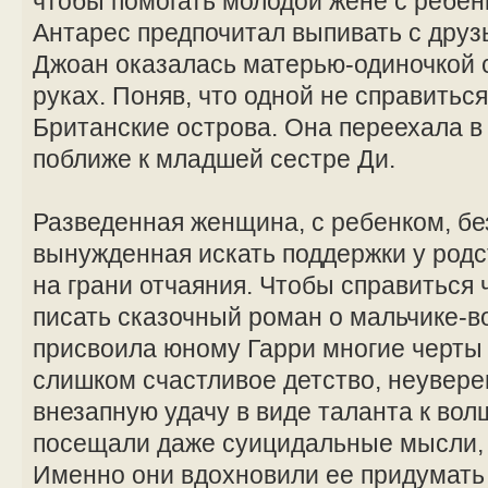
чтобы помогать молодой жене с ребе
Антарес предпочитал выпивать с друзь
Джоан оказалась матерью-одиночкой 
руках. Поняв, что одной не справитьс
Британские острова. Она переехала в
поближе к младшей сестре Ди.
Разведенная женщина, с ребенком, бе
вынужденная искать поддержки у род
на грани отчаяния. Чтобы справиться 
писать сказочный роман о мальчике-
присвоила юному Гарри многие черты
слишком счастливое детство, неувере
внезапную удачу в виде таланта к вол
посещали даже суицидальные мысли, 
Именно они вдохновили ее придумать