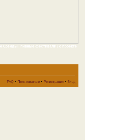
ые бренды
пивные фестивали
о проекте
|
|
FAQ
•
Пользователи
•
Регистрация
•
Вход