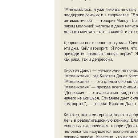
"Мне казалось, я уже никогда не стан
поддержке близких и в творчестве. "Б
оптимистичной", — говорит Миноуг. Во
раком молочной железы и даже написа
девочка мечтает стать звездой, и это
Депрессия постепенно отступила. Спус
эти дни, Кайли говорит: "Я поняла, ч
приходится создавать новую норму". Э
как рака, так и депрессии.
Кирстен Данст — меланхолия не понас
"Меланхолия", где Кирстен Данст бле
"Меланхолия" — это фильм о конце све
"Меланхолия" — прежде всего фильм о 
"Депрессия — это анестезия. Когда не
ничего не боишься. Отчаяние дает сил
комфортно", — говорит Кирстен Данст 
Кирстен, как и ее героиня, знает о де
лечь в реабилитационную клинику. Бл
склонных к депрессиям, говорит Данст.
человека так нарушается восприятие с
роковой ошибки. Известно, что люди в