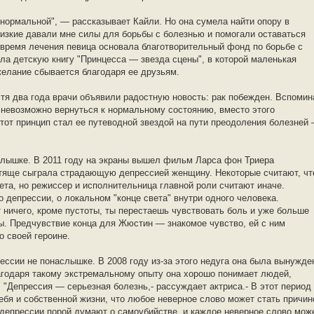
у нормальной", — рассказывает Кайли. Но она сумела найти опору в
лизкие давали мне силы для борьбы с болезнью и помогали оставаться
 время лечения певица основала благотворительный фонд по борьбе с
ла детскую книгу "Принцесса — звезда сцены", в которой маленькая
 желание сбывается благодаря ее друзьям.
тя два года врачи объявили радостную новость: рак побежден. Вспомин
то невозможно вернуться к нормальному состоянию, вместо этого
тот принцип стал ее путеводной звездой на пути преодоления болезней
лышке. В 2011 году на экраны вышел фильм Ларса фон Триера
стяще сыграла страдающую депрессией женщину. Некоторые считают, чт
та, но режиссер и исполнительница главной роли считают иначе.
депрессии, о локальном "конце света" внутри одного человека.
т ничего, кроме пустоты, ты перестаешь чувствовать боль и уже больше
ы. Предчувствие конца для Жюстин — знакомое чувство, ей с ним
о своей героине.
прессии не понаслышке. В 2008 году из-за этого недуга она была вынужде
агодаря такому экстремальному опыту она хорошо понимает людей,
 "Депрессия — серьезная болезнь,- рассуждает актриса.- В этот период
ебя и собственной жизни, что любое неверное слово может стать причин
 депрессии порой думают о самоубийстве, и каждое неверное слово мож