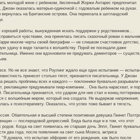
огать молодой жене с ребенком, беспечный Жоржи Антарес предпочитал
, Джоан оказалась матерью-одиночкой с годовалым ребенком на руках.
н вернулась на Британские острова. Она переехала в шотландский
и.
з хорошей работы, вынужденная искать поддержки у родственников…
справиться чувствами, она принялась писать сказочный роман о мальчик
арри многие черты своей биографии — не слишком счастливое детство,
ную удачу в виде таланта к волшебству. Порой ее посещали даже
тельница. Именно они вдохновили ее придумать дементоров — существ
ьем.
все. Но не все знают, что Роулинг ждало еще одно испытание — испыта
известность принесет столько тягот, признается писательница. У Джоан
а решать проблемы всех и каждого — поклонники буквально разрывали 
хит, рекламщики придумывали пиар-компании… Она была нарасхват, и по
. Писательница признается, что ударом для нее стал и конец поттериан
ся с волшебным миром, который она создала. Не выдержав напряжения,
лась к психотерапевту. Оказалось, что успех тоже бывает в тягость.
ссия. Обаятельная и высшей степени позитивная девушка Гвинет Пэлтр
енщин — послеродовой депрессией. Беда была еще и в том, что этот
х родов. Когда на свет появилась ее старшая дочь Эппл, Гвинет букваль
стя два года, после появления на свет сына Мозеса, актриса
 "Я думала, что испытаю эйфорию от его рождения, как было после