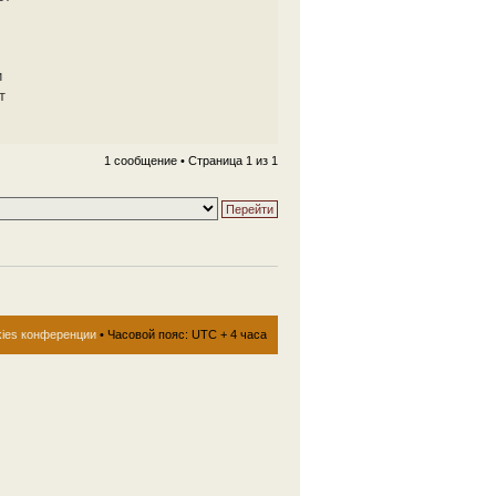
и
т
1 сообщение • Страница
1
из
1
kies конференции
• Часовой пояс: UTC + 4 часа