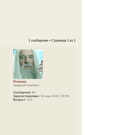
1 сообщение • Страница
1
из
1
Pivoman
Заядлый пивоман
Сообщения:
84
Зарегистрирован:
02 мар 2010, 09:56
Возраст:
113