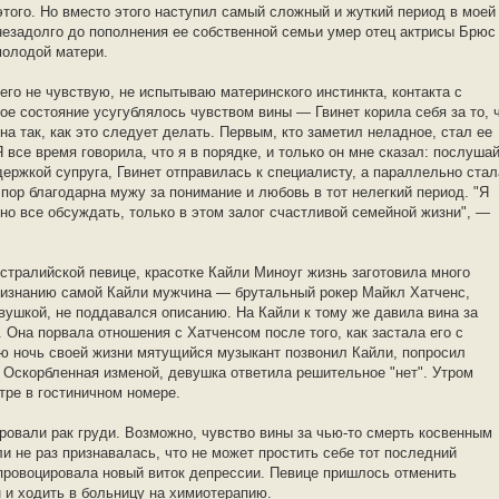
этого. Но вместо этого наступил самый сложный и жуткий период в моей
 незадолго до пополнения ее собственной семьи умер отец актрисы Брюс
молодой матери.
чего не чувствую, не испытываю материнского инстинкта, контакта с
ое состояние усугублялось чувством вины — Гвинет корила себя за то, 
а так, как это следует делать. Первым, кто заметил неладное, стал ее
 все время говорила, что я в порядке, и только он мне сказал: послушай
держкой супруга, Гвинет отправилась к специалисту, а параллельно стал
 пор благодарна мужу за понимание и любовь в тот нелегкий период. "Я
но все обсуждать, только в этом залог счастливой семейной жизни", —
стралийской певице, красотке Кайли Миноуг жизнь заготовила много
признанию самой Кайли мужчина — брутальный рокер Майкл Хатченс,
вушкой, не поддавался описанию. На Кайли к тому же давила вина за
 Она порвала отношения с Хатченсом после того, как застала его с
 ночь своей жизни мятущийся музыкант позвонил Кайли, попросил
. Оскорбленная изменой, девушка ответила решительное "нет". Утром
ре в гостиничном номере.
ровали рак груди. Возможно, чувство вины за чью-то смерть косвенным
и не раз признавалась, что не может простить себе тот последний
спровоцировала новый виток депрессии. Певице пришлось отменить
н и ходить в больницу на химиотерапию.