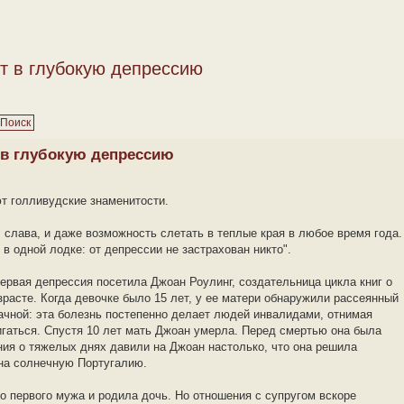
т в глубокую депрессию
 в глубокую депрессию
т голливудские знаменитости.
, слава, и даже возможность слетать в теплые края в любое время года.
 в одной лодке: от депрессии не застрахован никто".
рвая депрессия посетила Джоан Роулинг, создательница цикла книг о
зрасте. Когда девочке было 15 лет, у ее матери обнаружили рассеянный
ачной: эта болезнь постепенно делает людей инвалидами, отнимая
игаться. Спустя 10 лет мать Джоан умерла. Перед смертью она была
ния о тяжелых днях давили на Джоан настолько, что она решила
на солнечную Португалию.
го первого мужа и родила дочь. Но отношения с супругом вскоре