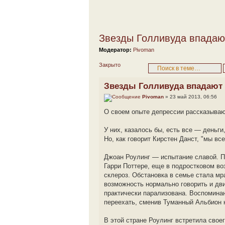
Звезды Голливуда впадаю
Модератор:
Pivoman
Закрыто
Звезды Голливуда впадают
Pivoman
» 23 май 2013, 06:56
О своем опыте депрессии рассказываю
У них, казалось бы, есть все — деньги
Но, как говорит Кирстен Данст, "мы все
Джоан Роулинг — испытание славой. Пе
Гарри Поттере, еще в подростковом во
склероз. Обстановка в семье стала мр
возможность нормально говорить и дв
практически парализована. Воспомина
переехать, сменив Туманный Альбион 
В этой стране Роулинг встретила свое