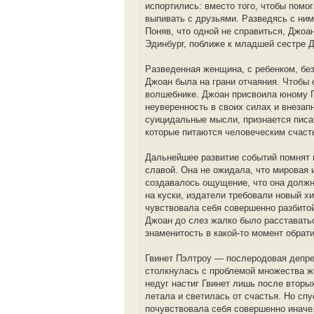
испортились: вместо того, чтобы пом
выпивать с друзьями. Разведясь с ним
Поняв, что одной не справиться, Джоа
Эдинбург, поближе к младшей сестре Д
Разведенная женщина, с ребенком, бе
Джоан была на грани отчаяния. Чтобы 
волшебнике. Джоан присвоила юному Г
неуверенность в своих силах и внезап
суицидальные мысли, признается писа
которые питаются человеческим счаст
Дальнейшее развитие событий помнят 
славой. Она не ожидала, что мировая 
создавалось ощущение, что она должн
на куски, издатели требовали новый 
чувствовала себя совершенно разбитой
Джоан до слез жалко было расставать
знаменитость в какой-то момент обрати
Гвинет Пэлтроу — послеродовая депре
столкнулась с проблемой множества ж
недуг настиг Гвинет лишь после вторы
летала и светилась от счастья. Но спу
почувствовала себя совершенно иначе.