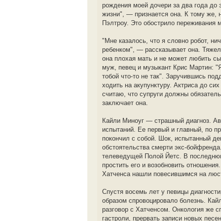
рождения моей дочери за два года до 
жизни", — признается она. К тому же,
Пэлтроу. Это обострило переживания 
"Мне казалось, что я словно робот, ни
ребенком", — рассказывает она. Тяжел
она плохая мать и не может любить сын
муж, певец и музыкант Крис Мартин: "Я
тобой что-то не так". Заручившись под
ходить на акупунктуру. Актриса до сих
считаю, что супруги должны обязатель
заключает она.
Кайли Миноуг — страшный диагноз. Ав
испытаний. Ее первый и главный, по 
покончил с собой. Шок, испытанный де
обстоятельства смерти экс-бойфренда.
телеведущей Полой Йетс. В последнюю
простить его и возобновить отношения
Хатченса нашли повесившимся на люст
Спустя восемь лет у певицы диагности
образом спровоцировало болезнь. Кайл
разговор с Хатченсом. Онкология же 
гастроли, прервать записи новых песе