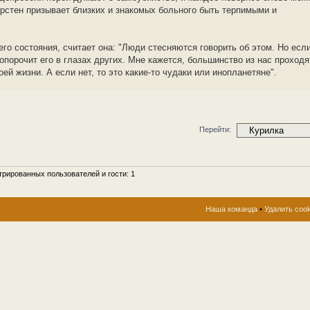
ирстен призывает близких и знакомых больного быть терпимыми и
его состояния, считает она: "Люди стесняются говорить об этом. Но есл
опорочит его в глазах других. Мне кажется, большинство из нас проходя
ей жизни. А если нет, то это какие-то чудаки или инопланетяне".
Перейти:
рированных пользователей и гости: 1
Наша команда
•
Удалить coo