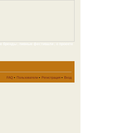
ые бренды
пивные фестивали
о проекте
|
|
FAQ
•
Пользователи
•
Регистрация
•
Вход