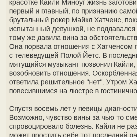
красотке Кайли Миноуг жизнь заготов
первый и главный, по признанию сам
брутальный рокер Майкл Хатченс, поко
испытанный девушкой, не поддавался 
тому же давила вина за обстоятельст
Она порвала отношения с Хатченсом по
с телеведущей Полой Йетс. В последн
мятущийся музыкант позвонил Кайли, 
возобновить отношения. Оскорбленна
ответила решительное "нет". Утром Х
повесившимся на люстре в гостиничн
Спустя восемь лет у певицы диагности
Возможно, чувство вины за чью-то см
спровоцировало болезнь. Кайли не раз
может простить себе тот последний ра