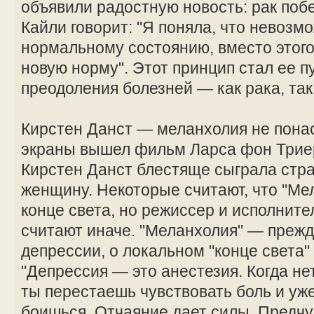
объявили радостную новость: рак поб
Кайли говорит: "Я поняла, что невозм
нормальному состоянию, вместо этого
новую норму". Этот принцип стал ее п
преодоления болезней — как рака, так
Кирстен Данст — меланхолия не понас
экраны вышел фильм Ларса фон Триер
Кирстен Данст блестяще сыграла ст
женщину. Некоторые считают, что "Ме
конце света, но режиссер и исполните
считают иначе. "Меланхолия" — прежд
депрессии, о локальном "конце света"
"Депрессия — это анестезия. Когда нет
ты перестаешь чувствовать боль и уж
боишься. Отчаяние дает силы. Предч