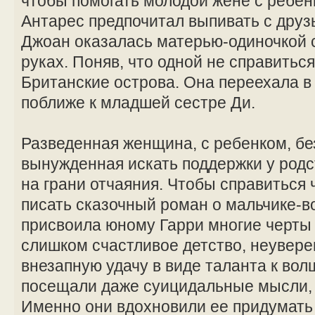
чтобы помогать молодой жене с ребе
Антарес предпочитал выпивать с друзь
Джоан оказалась матерью-одиночкой 
руках. Поняв, что одной не справитьс
Британские острова. Она переехала в
поближе к младшей сестре Ди.
Разведенная женщина, с ребенком, бе
вынужденная искать поддержки у род
на грани отчаяния. Чтобы справиться 
писать сказочный роман о мальчике-
присвоила юному Гарри многие черты
слишком счастливое детство, неувере
внезапную удачу в виде таланта к вол
посещали даже суицидальные мысли, 
Именно они вдохновили ее придумать