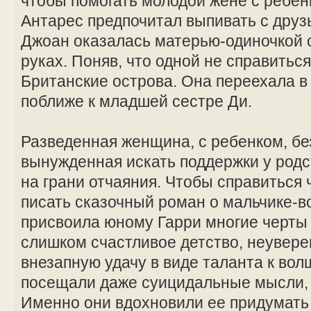
чтобы помогать молодой жене с ребе
Антарес предпочитал выпивать с друзь
Джоан оказалась матерью-одиночкой 
руках. Поняв, что одной не справитьс
Британские острова. Она переехала в
поближе к младшей сестре Ди.
Разведенная женщина, с ребенком, бе
вынужденная искать поддержки у род
на грани отчаяния. Чтобы справиться 
писать сказочный роман о мальчике-
присвоила юному Гарри многие черты
слишком счастливое детство, неувере
внезапную удачу в виде таланта к вол
посещали даже суицидальные мысли, 
Именно они вдохновили ее придумать