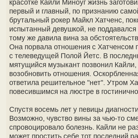
красотке Кайли Миноуг жизнь заготов
первый и главный, по признанию сам
брутальный рокер Майкл Хатченс, поко
испытанный девушкой, не поддавался 
тому же давила вина за обстоятельст
Она порвала отношения с Хатченсом по
с телеведущей Полой Йетс. В последн
мятущийся музыкант позвонил Кайли, 
возобновить отношения. Оскорбленна
ответила решительное "нет". Утром Х
повесившимся на люстре в гостиничн
Спустя восемь лет у певицы диагности
Возможно, чувство вины за чью-то см
спровоцировало болезнь. Кайли не раз
может простить себе тот последний ра