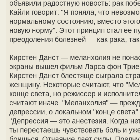
объявили радостную новость: рак поб
Кайли говорит: "Я поняла, что невозм
нормальному состоянию, вместо этого
новую норму". Этот принцип стал ее п
преодоления болезней — как рака, так
Кирстен Данст — меланхолия не понас
экраны вышел фильм Ларса фон Триер
Кирстен Данст блестяще сыграла ст
женщину. Некоторые считают, что "Ме
конце света, но режиссер и исполните
считают иначе. "Меланхолия" — прежд
депрессии, о локальном "конце света"
"Депрессия — это анестезия. Когда нет
ты перестаешь чувствовать боль и уж
боишься. Отчаяние дает силы. Предч