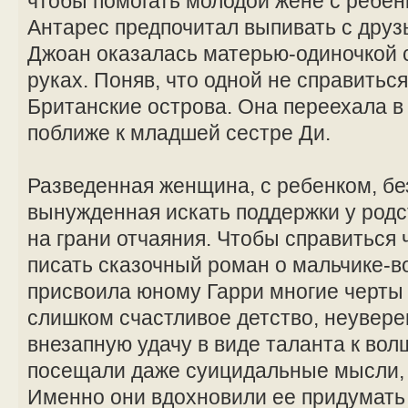
чтобы помогать молодой жене с ребе
Антарес предпочитал выпивать с друзь
Джоан оказалась матерью-одиночкой 
руках. Поняв, что одной не справитьс
Британские острова. Она переехала в
поближе к младшей сестре Ди.
Разведенная женщина, с ребенком, бе
вынужденная искать поддержки у род
на грани отчаяния. Чтобы справиться 
писать сказочный роман о мальчике-
присвоила юному Гарри многие черты
слишком счастливое детство, неувере
внезапную удачу в виде таланта к вол
посещали даже суицидальные мысли, 
Именно они вдохновили ее придумать