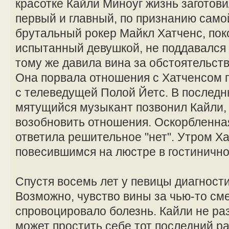
красотке Кайли Миноуг жизнь заготов
первый и главный, по признанию сам
брутальный рокер Майкл Хатченс, поко
испытанный девушкой, не поддавался 
тому же давила вина за обстоятельст
Она порвала отношения с Хатченсом по
с телеведущей Полой Йетс. В последн
мятущийся музыкант позвонил Кайли, 
возобновить отношения. Оскорбленна
ответила решительное "нет". Утром Х
повесившимся на люстре в гостиничн
Спустя восемь лет у певицы диагности
Возможно, чувство вины за чью-то см
спровоцировало болезнь. Кайли не раз
может простить себе тот последний ра