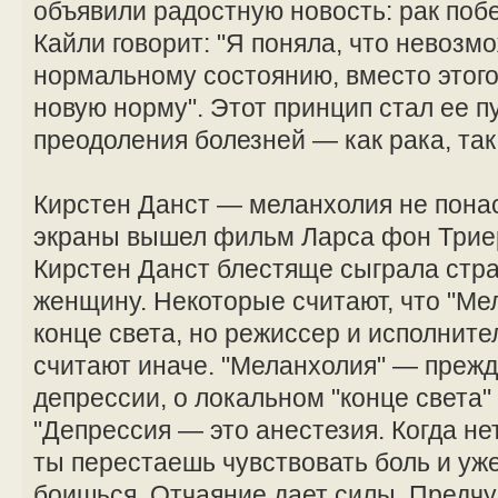
объявили радостную новость: рак поб
Кайли говорит: "Я поняла, что невозм
нормальному состоянию, вместо этого
новую норму". Этот принцип стал ее п
преодоления болезней — как рака, так
Кирстен Данст — меланхолия не понас
экраны вышел фильм Ларса фон Триер
Кирстен Данст блестяще сыграла ст
женщину. Некоторые считают, что "Ме
конце света, но режиссер и исполните
считают иначе. "Меланхолия" — прежд
депрессии, о локальном "конце света"
"Депрессия — это анестезия. Когда нет
ты перестаешь чувствовать боль и уж
боишься. Отчаяние дает силы. Предч