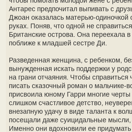
чтобы помогать молодой жене с ребе
Антарес предпочитал выпивать с друзь
Джоан оказалась матерью-одиночкой 
руках. Поняв, что одной не справитьс
Британские острова. Она переехала в
поближе к младшей сестре Ди.
Разведенная женщина, с ребенком, бе
вынужденная искать поддержки у род
на грани отчаяния. Чтобы справиться 
писать сказочный роман о мальчике-
присвоила юному Гарри многие черты
слишком счастливое детство, неувере
внезапную удачу в виде таланта к вол
посещали даже суицидальные мысли, 
Именно они вдохновили ее придумать