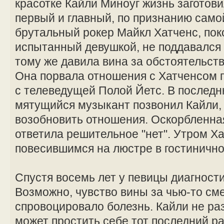
красотке Кайли Миноуг жизнь заготов
первый и главный, по признанию сам
брутальный рокер Майкл Хатченс, поко
испытанный девушкой, не поддавался 
тому же давила вина за обстоятельст
Она порвала отношения с Хатченсом по
с телеведущей Полой Йетс. В последн
мятущийся музыкант позвонил Кайли, 
возобновить отношения. Оскорбленна
ответила решительное "нет". Утром Х
повесившимся на люстре в гостиничн
Спустя восемь лет у певицы диагности
Возможно, чувство вины за чью-то см
спровоцировало болезнь. Кайли не раз
может простить себе тот последний ра