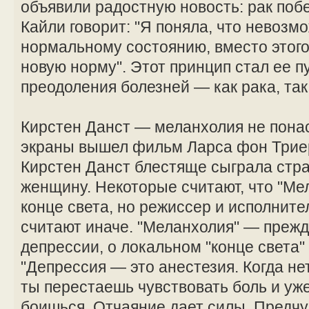
объявили радостную новость: рак поб
Кайли говорит: "Я поняла, что невозм
нормальному состоянию, вместо этого
новую норму". Этот принцип стал ее п
преодоления болезней — как рака, так
Кирстен Данст — меланхолия не понас
экраны вышел фильм Ларса фон Триер
Кирстен Данст блестяще сыграла ст
женщину. Некоторые считают, что "Ме
конце света, но режиссер и исполните
считают иначе. "Меланхолия" — прежд
депрессии, о локальном "конце света"
"Депрессия — это анестезия. Когда нет
ты перестаешь чувствовать боль и уж
боишься. Отчаяние дает силы. Предч