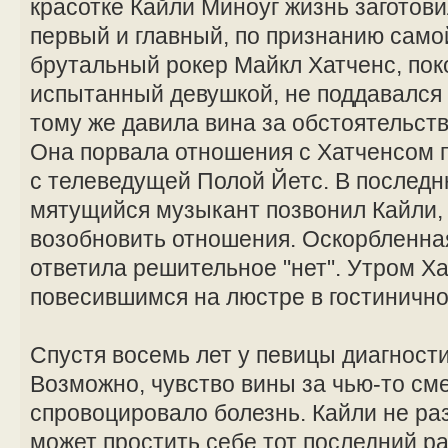
красотке Кайли Миноуг жизнь заготов
первый и главный, по признанию сам
брутальный рокер Майкл Хатченс, поко
испытанный девушкой, не поддавался 
тому же давила вина за обстоятельст
Она порвала отношения с Хатченсом по
с телеведущей Полой Йетс. В последн
мятущийся музыкант позвонил Кайли, 
возобновить отношения. Оскорбленна
ответила решительное "нет". Утром Х
повесившимся на люстре в гостиничн
Спустя восемь лет у певицы диагности
Возможно, чувство вины за чью-то см
спровоцировало болезнь. Кайли не раз
может простить себе тот последний ра