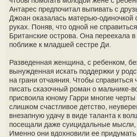
чтобы помогать молодой жене с ребе
Антарес предпочитал выпивать с друзь
Джоан оказалась матерью-одиночкой 
руках. Поняв, что одной не справитьс
Британские острова. Она переехала в
поближе к младшей сестре Ди.
Разведенная женщина, с ребенком, бе
вынужденная искать поддержки у род
на грани отчаяния. Чтобы справиться 
писать сказочный роман о мальчике-
присвоила юному Гарри многие черты
слишком счастливое детство, неувере
внезапную удачу в виде таланта к вол
посещали даже суицидальные мысли, 
Именно они вдохновили ее придумать