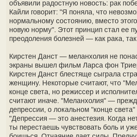
объявили радостную новость: рак поб
Кайли говорит: "Я поняла, что невозм
нормальному состоянию, вместо этого
новую норму". Этот принцип стал ее п
преодоления болезней — как рака, так
Кирстен Данст — меланхолия не понас
экраны вышел фильм Ларса фон Триер
Кирстен Данст блестяще сыграла ст
женщину. Некоторые считают, что "Ме
конце света, но режиссер и исполните
считают иначе. "Меланхолия" — прежд
депрессии, о локальном "конце света"
"Депрессия — это анестезия. Когда нет
ты перестаешь чувствовать боль и уж
боишься. Отчаяние дает силы. Предч