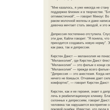
"Мне казалось, я уже никогда не стан
поддержке близких и в творчестве. "Б
оптимистичной", — говорит Миноуг. Во
раком молочной железы и даже написа
девочка мечтает стать звездой, и это
Депрессия постепенно отступила. Спус
эти дни, Кайли говорит: "Я поняла, ч
приходится создавать новую норму". Э
как рака, так и депрессии.
Кирстен Данст — меланхолия не понас
"Меланхолия", где Кирстен Данст бле
"Меланхолия" — это фильм о конце све
"Меланхолия" — прежде всего фильм о 
"Депрессия — это анестезия. Когда не
ничего не боишься. Отчаяние дает сил
комфортно", — говорит Кирстен Данст 
Кирстен, как и ее героиня, знает о де
лечь в реабилитационную клинику. Бл
склонных к депрессиям, говорит Данст.
человека так нарушается восприятие с
роковой ошибки. Известно, что люди в