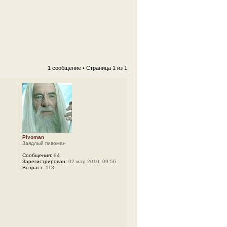
1 сообщение • Страница
1
из
1
Pivoman
Заядлый пивоман
Сообщения:
84
Зарегистрирован:
02 мар 2010, 09:56
Возраст:
113