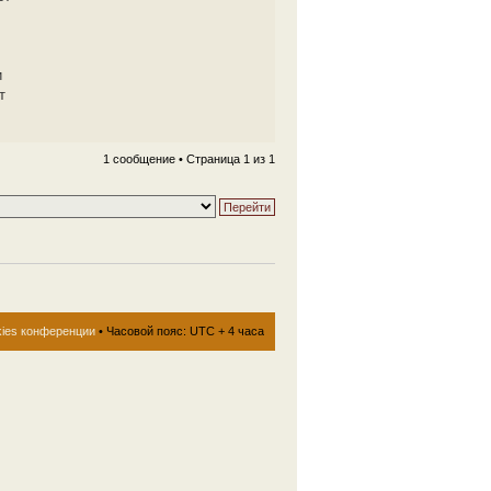
и
т
1 сообщение • Страница
1
из
1
kies конференции
• Часовой пояс: UTC + 4 часа