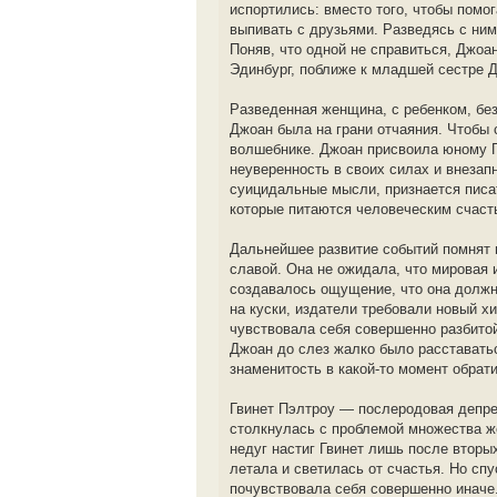
испортились: вместо того, чтобы пом
выпивать с друзьями. Разведясь с ним
Поняв, что одной не справиться, Джоа
Эдинбург, поближе к младшей сестре Д
Разведенная женщина, с ребенком, бе
Джоан была на грани отчаяния. Чтобы 
волшебнике. Джоан присвоила юному Г
неуверенность в своих силах и внезап
суицидальные мысли, признается писа
которые питаются человеческим счаст
Дальнейшее развитие событий помнят 
славой. Она не ожидала, что мировая 
создавалось ощущение, что она должн
на куски, издатели требовали новый 
чувствовала себя совершенно разбитой
Джоан до слез жалко было расставать
знаменитость в какой-то момент обрати
Гвинет Пэлтроу — послеродовая депре
столкнулась с проблемой множества ж
недуг настиг Гвинет лишь после вторы
летала и светилась от счастья. Но спу
почувствовала себя совершенно иначе.