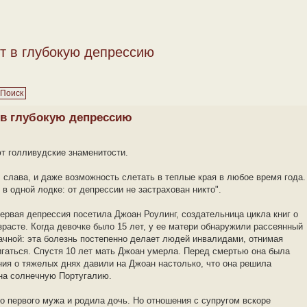
т в глубокую депрессию
 в глубокую депрессию
т голливудские знаменитости.
, слава, и даже возможность слетать в теплые края в любое время года.
 в одной лодке: от депрессии не застрахован никто".
рвая депрессия посетила Джоан Роулинг, создательница цикла книг о
зрасте. Когда девочке было 15 лет, у ее матери обнаружили рассеянный
ачной: эта болезнь постепенно делает людей инвалидами, отнимая
игаться. Спустя 10 лет мать Джоан умерла. Перед смертью она была
ния о тяжелых днях давили на Джоан настолько, что она решила
на солнечную Португалию.
го первого мужа и родила дочь. Но отношения с супругом вскоре