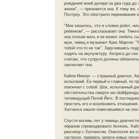
рождения моей дочери за два года до 
жизни", — признается она. К тому же,
Пэлтроу. Это обострило переживания 
"Мне казалось, что я словно робот, ни
ребенком", — рассказывает она. Тяжел
она плохая мать и не может любить сын
муж, певец и музыкант Крис Мартин: "Я
тобой что-то не так". Заручившись под
ходить на акупунктуру. Актриса до сих
считаю, что супруги должны обязатель
заключает она.
Кайли Миноуг — страшный диагноз. Ав
испытаний. Ее первый и главный, по 
покончил с собой. Шок, испытанный де
обстоятельства смерти экс-бойфренда.
телеведущей Полой Йетс. В последнюю
простить его и возобновить отношения
Хатченса нашли повесившимся на люст
Спустя восемь лет у певицы диагности
образом спровоцировало болезнь. Кайл
разговор с Хатченсом. Онкология же 
гастроли, прервать записи новых песе