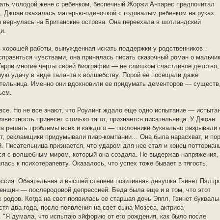
огать молодой жене с ребенком, беспечный Жоржи Антарес предпочитал
, Джоан оказалась матерью-одиночкой с годовалым ребенком на руках.
н вернулась на Британские острова. Она переехала в шотландский
и.
з хорошей работы, вынужденная искать поддержки у родственников…
справиться чувствами, она принялась писать сказочный роман о мальчик
арри многие черты своей биографии — не слишком счастливое детство,
ную удачу в виде таланта к волшебству. Порой ее посещали даже
тельница. Именно они вдохновили ее придумать дементоров — существ
ьем.
все. Но не все знают, что Роулинг ждало еще одно испытание — испыта
известность принесет столько тягот, признается писательница. У Джоан
а решать проблемы всех и каждого — поклонники буквально разрывали 
хит, рекламщики придумывали пиар-компании… Она была нарасхват, и по
. Писательница признается, что ударом для нее стал и конец поттериан
ся с волшебным миром, который она создала. Не выдержав напряжения,
лась к психотерапевту. Оказалось, что успех тоже бывает в тягость.
ссия. Обаятельная и высшей степени позитивная девушка Гвинет Пэлтр
енщин — послеродовой депрессией. Беда была еще и в том, что этот
х родов. Когда на свет появилась ее старшая дочь Эппл, Гвинет букваль
стя два года, после появления на свет сына Мозеса, актриса
 "Я думала, что испытаю эйфорию от его рождения, как было после