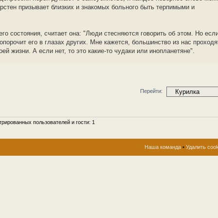
ирстен призывает близких и знакомых больного быть терпимыми и
его состояния, считает она: "Люди стесняются говорить об этом. Но есл
опорочит его в глазах других. Мне кажется, большинство из нас проходя
ей жизни. А если нет, то это какие-то чудаки или инопланетяне".
Перейти:
рированных пользователей и гости: 1
Наша команда
•
Удалить coo