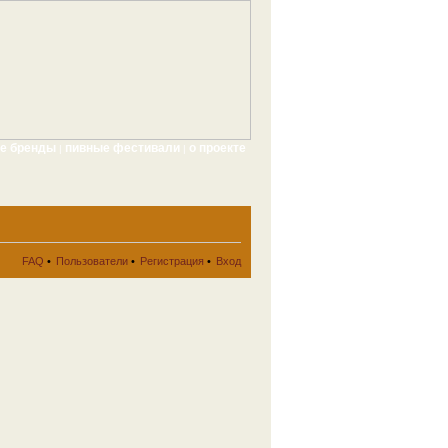
ые бренды
пивные фестивали
о проекте
|
|
FAQ
•
Пользователи
•
Регистрация
•
Вход