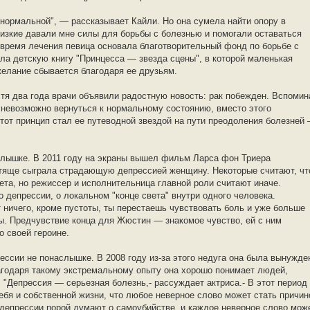
у нормальной", — рассказывает Кайли. Но она сумела найти опору в
лизкие давали мне силы для борьбы с болезнью и помогали оставаться
 время лечения певица основала благотворительный фонд по борьбе с
ла детскую книгу "Принцесса — звезда сцены", в которой маленькая
 желание сбывается благодаря ее друзьям.
тя два года врачи объявили радостную новость: рак побежден. Вспомин
то невозможно вернуться к нормальному состоянию, вместо этого
тот принцип стал ее путеводной звездой на пути преодоления болезней
лышке. В 2011 году на экраны вышел фильм Ларса фон Триера
стяще сыграла страдающую депрессией женщину. Некоторые считают, чт
та, но режиссер и исполнительница главной роли считают иначе.
депрессии, о локальном "конце света" внутри одного человека.
т ничего, кроме пустоты, ты перестаешь чувствовать боль и уже больше
ы. Предчувствие конца для Жюстин — знакомое чувство, ей с ним
о своей героине.
прессии не понаслышке. В 2008 году из-за этого недуга она была вынужде
агодаря такому экстремальному опыту она хорошо понимает людей,
 "Депрессия — серьезная болезнь,- рассуждает актриса.- В этот период
ебя и собственной жизни, что любое неверное слово может стать причин
 депрессии порой думают о самоубийстве, и каждое неверное слово мож