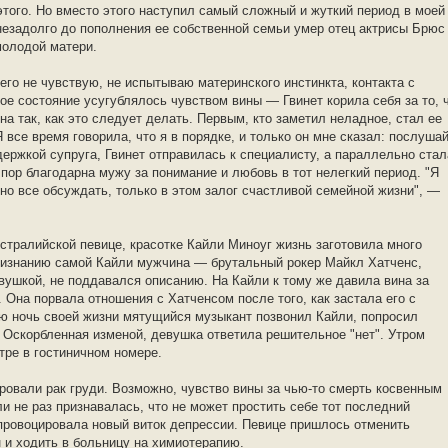
этого. Но вместо этого наступил самый сложный и жуткий период в моей
 незадолго до пополнения ее собственной семьи умер отец актрисы Брюс
молодой матери.
чего не чувствую, не испытываю материнского инстинкта, контакта с
ое состояние усугублялось чувством вины — Гвинет корила себя за то, 
а так, как это следует делать. Первым, кто заметил неладное, стал ее
 все время говорила, что я в порядке, и только он мне сказал: послушай
держкой супруга, Гвинет отправилась к специалисту, а параллельно стал
 пор благодарна мужу за понимание и любовь в тот нелегкий период. "Я
но все обсуждать, только в этом залог счастливой семейной жизни", —
стралийской певице, красотке Кайли Миноуг жизнь заготовила много
признанию самой Кайли мужчина — брутальный рокер Майкл Хатченс,
вушкой, не поддавался описанию. На Кайли к тому же давила вина за
 Она порвала отношения с Хатченсом после того, как застала его с
 ночь своей жизни мятущийся музыкант позвонил Кайли, попросил
. Оскорбленная изменой, девушка ответила решительное "нет". Утром
ре в гостиничном номере.
ровали рак груди. Возможно, чувство вины за чью-то смерть косвенным
и не раз признавалась, что не может простить себе тот последний
спровоцировала новый виток депрессии. Певице пришлось отменить
н и ходить в больницу на химиотерапию.