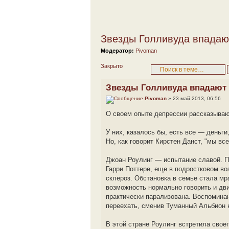
Звезды Голливуда впадаю
Модератор:
Pivoman
Закрыто
Звезды Голливуда впадают
Pivoman
» 23 май 2013, 06:56
О своем опыте депрессии рассказываю
У них, казалось бы, есть все — деньги
Но, как говорит Кирстен Данст, "мы все
Джоан Роулинг — испытание славой. Пе
Гарри Поттере, еще в подростковом во
склероз. Обстановка в семье стала мр
возможность нормально говорить и дв
практически парализована. Воспомина
переехать, сменив Туманный Альбион 
В этой стране Роулинг встретила свое