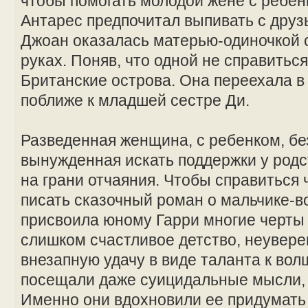
чтобы помогать молодой жене с ребе
Антарес предпочитал выпивать с друзь
Джоан оказалась матерью-одиночкой 
руках. Поняв, что одной не справитьс
Британские острова. Она переехала в
поближе к младшей сестре Ди.
Разведенная женщина, с ребенком, бе
вынужденная искать поддержки у род
на грани отчаяния. Чтобы справиться 
писать сказочный роман о мальчике-
присвоила юному Гарри многие черты
слишком счастливое детство, неувере
внезапную удачу в виде таланта к вол
посещали даже суицидальные мысли, 
Именно они вдохновили ее придумать