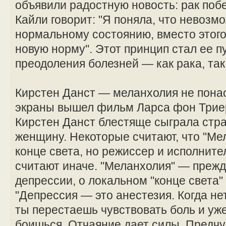
объявили радостную новость: рак поб
Кайли говорит: "Я поняла, что невозм
нормальному состоянию, вместо этого
новую норму". Этот принцип стал ее п
преодоления болезней — как рака, так
Кирстен Данст — меланхолия не понас
экраны вышел фильм Ларса фон Триер
Кирстен Данст блестяще сыграла ст
женщину. Некоторые считают, что "Ме
конце света, но режиссер и исполните
считают иначе. "Меланхолия" — прежд
депрессии, о локальном "конце света"
"Депрессия — это анестезия. Когда нет
ты перестаешь чувствовать боль и уж
боишься. Отчаяние дает силы. Предч