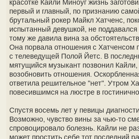
красотке Кайли Миноуг жизнь заготов
первый и главный, по признанию сам
брутальный рокер Майкл Хатченс, поко
испытанный девушкой, не поддавался 
тому же давила вина за обстоятельст
Она порвала отношения с Хатченсом по
с телеведущей Полой Йетс. В последн
мятущийся музыкант позвонил Кайли, 
возобновить отношения. Оскорбленна
ответила решительное "нет". Утром Х
повесившимся на люстре в гостиничн
Спустя восемь лет у певицы диагности
Возможно, чувство вины за чью-то см
спровоцировало болезнь. Кайли не раз
может простить себе тот последний ра