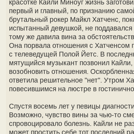
красотке Кайли Миноуг жизнь заготов
первый и главный, по признанию сам
брутальный рокер Майкл Хатченс, поко
испытанный девушкой, не поддавался 
тому же давила вина за обстоятельст
Она порвала отношения с Хатченсом по
с телеведущей Полой Йетс. В последн
мятущийся музыкант позвонил Кайли, 
возобновить отношения. Оскорбленна
ответила решительное "нет". Утром Х
повесившимся на люстре в гостиничн
Спустя восемь лет у певицы диагности
Возможно, чувство вины за чью-то см
спровоцировало болезнь. Кайли не раз
может простить себе тот последний ра