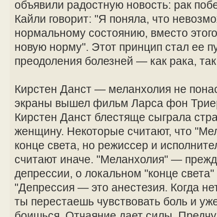
объявили радостную новость: рак поб
Кайли говорит: "Я поняла, что невозм
нормальному состоянию, вместо этого
новую норму". Этот принцип стал ее п
преодоления болезней — как рака, так
Кирстен Данст — меланхолия не понас
экраны вышел фильм Ларса фон Триер
Кирстен Данст блестяще сыграла ст
женщину. Некоторые считают, что "Ме
конце света, но режиссер и исполните
считают иначе. "Меланхолия" — прежд
депрессии, о локальном "конце света"
"Депрессия — это анестезия. Когда нет
ты перестаешь чувствовать боль и уж
боишься. Отчаяние дает силы. Предч