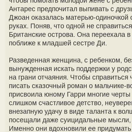
чтобы помогать молодой жене с ребе
Антарес предпочитал выпивать с друзь
Джоан оказалась матерью-одиночкой 
руках. Поняв, что одной не справитьс
Британские острова. Она переехала в
поближе к младшей сестре Ди.
Разведенная женщина, с ребенком, бе
вынужденная искать поддержки у род
на грани отчаяния. Чтобы справиться 
писать сказочный роман о мальчике-
присвоила юному Гарри многие черты
слишком счастливое детство, неувере
внезапную удачу в виде таланта к вол
посещали даже суицидальные мысли, 
Именно они вдохновили ее придумать