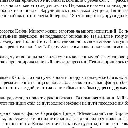
спытываю материнского инстинкта, контакта с ребенком", — расс
ть сына так, как это следует делать. Первым, кто заметил неладн
с тобой что-то не так". Заручившись поддержкой супруга, Гвинет 
 и любовь в тот нелегкий период. "Я считаю, что супруги должн
расотке Кайли Миноуг жизнь заготовила много испытаний. Ее 
ытанный девушкой, не поддавался описанию. На Кайли к тому же
с телеведущей Полой Йетс. В последнюю ночь своей жизни мятущ
тила решительное "нет". Утром Хатченса нашли повесившимся на
жно, чувство вины за чью-то смерть косвенным образом спровоци
 же спровоцировала новый виток депрессии. Певице пришлось от
ывает Кайли. Но она сумела найти опору в поддержке близких и 
 время лечения певица основала благотворительный фонд по бо
ет стать звездой, и это желание сбывается благодаря ее друзьям
или радостную новость: рак побежден. Вспоминая эти дни, Кайл
тот принцип стал ее путеводной звездой на пути преодоления бо
экраны вышел фильм Ларса фон Триера "Меланхолия", где Кирст
ета, но режиссер и исполнительница главной роли считают инач
 это анестезия. Когда нет ничего, кроме пустоты, ты перестаеш