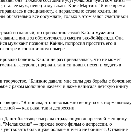
казывает она. Тяжелое состояние усугублялось чувством вины —
ое, стал ее муж, певец и музыкант Крис Мартин: "Я все время
отправилась к специалисту, а параллельно стала ходить на
ы обязательно все обсуждать, только в этом залог счастливой
первый и главный, по признанию самой Кайли мужчина —
 давила вина за обстоятельства смерти экс-бойфренда. Она
ийся музыкант позвонил Кайли, попросил простить его и
 люстре в гостиничном номере.
ровало болезнь. Кайли не раз признавалась, что не может
менить гастроли, прервать записи новых песен и ходить в
в творчестве. "Близкие давали мне силы для борьбы с болезнью
рьбе с раком молочной железы и даже написала детскую книгу
.
и говорит: "Я поняла, что невозможно вернуться к нормальному
лезней — как рака, так и депрессии.
ен Данст блестяще сыграла страдающую депрессией женщину.
е. "Меланхолия" — прежде всего фильм о депрессии, о
ь чувствовать боль и уже больше ничего не боишься. Отчаяние