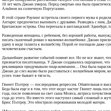
10 лет мать Джоан умерла. Перед смертью она была практичес
Альбион на солнечную Португалию.
В этой стране Роулинг встретила своего первого мужа и родил
Антарес предпочитал выпивать с друзьями. Разведясь с ним, Д
Британские острова. Она переехала в шотландский Эдинбург, 
Разведенная женщина, с ребенком, без хорошей работы, вынуж
писать сказочный роман о мальчике-волшебнике. Джоан присво
удачу в виде таланта к волшебству. Порой ее посещали даже 
человеческим счастьем.
Дальнейшее развитие событий помнят все. Но не все знают, чт
признается писательница. У Джоан создавалось ощущение, что
рекламщики придумывали пиар-компании… Она была нарасхват, 
Джоан до слез жалко было расставаться с волшебным миром, ко
успех тоже бывает в тягость.
Гвинет Пэлтроу — послеродовая депрессия. Обаятельная и вы
Беда была еще и в том, что этот недуг настиг Гвинет лишь посл
года, после появления на свет сына Мозеса, актриса почувство
года до этого. Но вместо этого наступил самый сложный и жут
Брюс Пэлтроу. Это обострило переживания молодой матери.