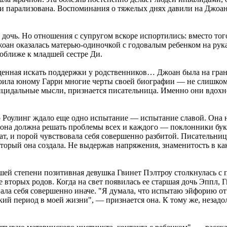
ки парализована. Воспоминания о тяжелых днях давили на Джоан
а дочь. Но отношения с супругом вскоре испортились: вместо т
жоан оказалась матерью-одиночкой с годовалым ребенком на рука
поближе к младшей сестре Ди.
денная искать поддержки у родственников… Джоан была на грани
ила юному Гарри многие черты своей биографии — не слишком с
суицидальные мысли, признается писательница. Именно они вдох
о Роулинг ждало еще одно испытание — испытание славой. Она не
 она должна решать проблемы всех и каждого — поклонники букв
и порой чувствовала себя совершенно разбитой. Писательница п
торый она создала. Не выдержав напряжения, знаменитость в как
сшей степени позитивная девушка Гвинет Пэлтроу столкнулась 
е вторых родов. Когда на свет появилась ее старшая дочь Эппл, Г
вала себя совершенно иначе. "Я думала, что испытаю эйфорию от
кий период в моей жизни", — признается она. К тому же, незадо