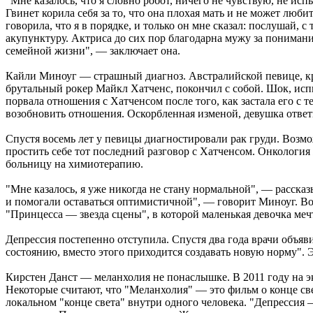
"Мне казалось, что я словно робот, ничего не чувствую, не и
Гвинет корила себя за то, что она плохая мать и не может люби
говорила, что я в порядке, и только он мне сказал: послушай, 
акупунктуру. Актриса до сих пор благодарна мужу за понимание
семейной жизни", — заключает она.
Кайли Миноуг — страшный диагноз. Австралийской певице, к
брутальный рокер Майкл Хатченс, покончил с собой. Шок, исп
порвала отношения с Хатченсом после того, как застала его 
возобновить отношения. Оскорбленная изменой, девушка отве
Спустя восемь лет у певицы диагностировали рак груди. Возмо
простить себе тот последний разговор с Хатченсом. Онкология
больницу на химиотерапию.
"Мне казалось, я уже никогда не стану нормальной", — рассказ
и помогали оставаться оптимистичной", — говорит Миноуг. Во
"Принцесса — звезда сцены", в которой маленькая девочка мечта
Депрессия постепенно отступила. Спустя два года врачи объяв
состоянию, вместо этого приходится создавать новую норму". Э
Кирстен Данст — меланхолия не понаслышке. В 2011 году на 
Некоторые считают, что "Меланхолия" — это фильм о конце св
локальном "конце света" внутри одного человека. "Депрессия —