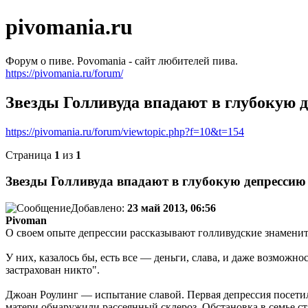
pivomania.ru
Форум о пиве. Povomania - сайт любителей пива.
https://pivomania.ru/forum/
Звезды Голливуда впадают в глубокую 
https://pivomania.ru/forum/viewtopic.php?f=10&t=154
Страница
1
из
1
Звезды Голливуда впадают в глубокую депрессию
Добавлено:
23 май 2013, 06:56
Pivoman
О своем опыте депрессии рассказывают голливудские знаменит
У них, казалось бы, есть все — деньги, слава, и даже возможно
застрахован никто".
Джоан Роулинг — испытание славой. Первая депрессия посетила 
матери обнаружили рассеянный склероз. Обстановка в семье ст