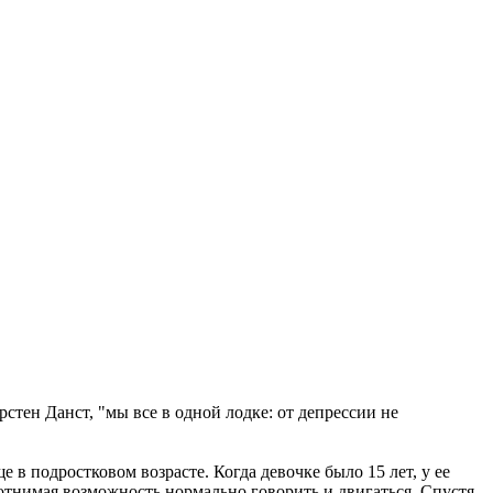
рстен Данст, "мы все в одной лодке: от депрессии не
в подростковом возрасте. Когда девочке было 15 лет, у ее
 отнимая возможность нормально говорить и двигаться. Спустя