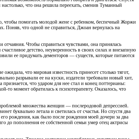
 настолько, что она решила переехать, сменив Туманный
ого, чтобы помогать молодой жене с ребенком, беспечный Жоржи
х. Поняв, что одной не справиться, Джоан вернулась на
 отчаяния. Чтобы справиться чувствами, она принялась
частливое детство, неуверенность в своих силах и внезапную
новили ее придумать дементоров — существ, которые питаются
 ожидала, что мировая известность принесет столько тягот,
ально разрывали ее на куски, издатели требовали новый хит,
ризнается, что ударом для нее стал и конец поттерианы:
ой-то момент обратилась к психотерапевту. Оказалось, что
с проблемой множества женщин — послеродовой депрессией.
винет буквально летала и светилась от счастья. Но спустя два
 его рождения, как было после рождения моей дочери за два
лго до пополнения ее собственной семьи умер отец актрисы