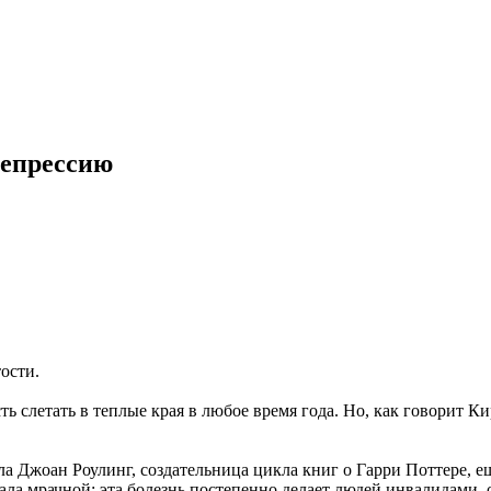
депрессию
ости.
сть слетать в теплые края в любое время года. Но, как говорит Ки
Джоан Роулинг, создательница цикла книг о Гарри Поттере, еще 
ала мрачной: эта болезнь постепенно делает людей инвалидами,