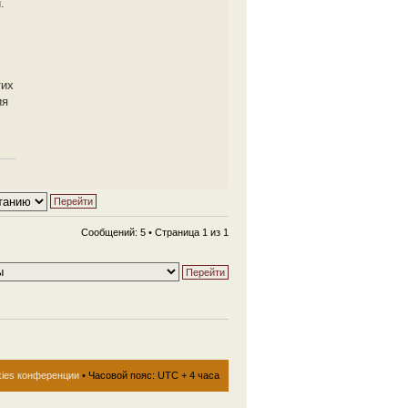
.
тих
ия
Сообщений: 5 • Страница
1
из
1
kies конференции
• Часовой пояс: UTC + 4 часа