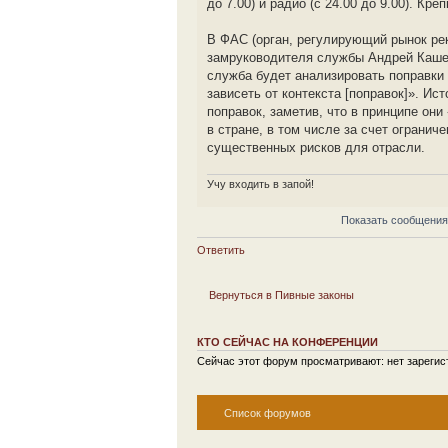
до 7.00) и радио (с 24.00 до 9.00). К
В ФАС (орган, регулирующий рынок рек
замруководителя службы Андрей Кашев
служба будет анализировать поправки 
зависеть от контекста [поправок]». И
поправок, заметив, что в принципе он
в стране, в том числе за счет огранич
существенных рисков для отрасли.
Учу входить в запой!
Показать сообщения
Ответить
Вернуться в Пивные законы
КТО СЕЙЧАС НА КОНФЕРЕНЦИИ
Сейчас этот форум просматривают: нет зарегист
Список форумов