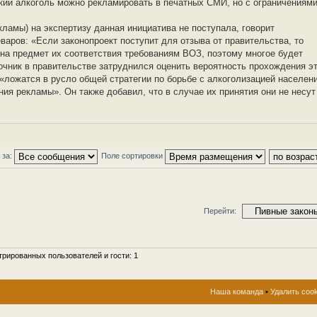
репкий алкоголь можно рекламировать в печатных СМИ, но с ограничениями
ламы) на экспертизу данная инициатива не поступала, говорит
аров: «Если законопроект поступит для отзыва от правительства, то
на предмет их соответствия требованиям ВОЗ, поэтому многое будет
сточник в правительстве затруднился оценить вероятность прохождения э
и «ложатся в русло общей стратегии по борьбе с алкоголизацией населен
ения рекламы». Он также добавил, что в случае их принятия они не несут
 за:
Поле сортировки
Перейти:
рированных пользователей и гости: 1
Наша команда
•
Удалить coo