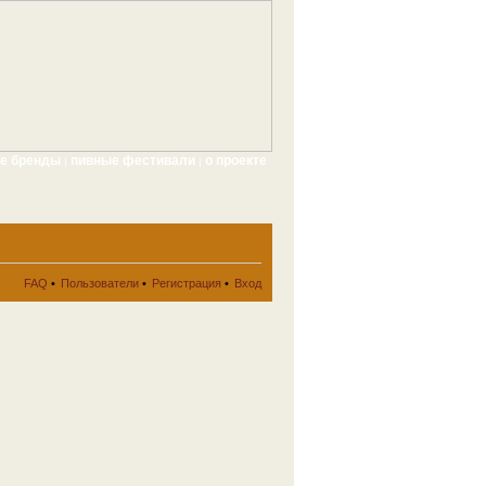
ые бренды
пивные фестивали
о проекте
|
|
FAQ
•
Пользователи
•
Регистрация
•
Вход