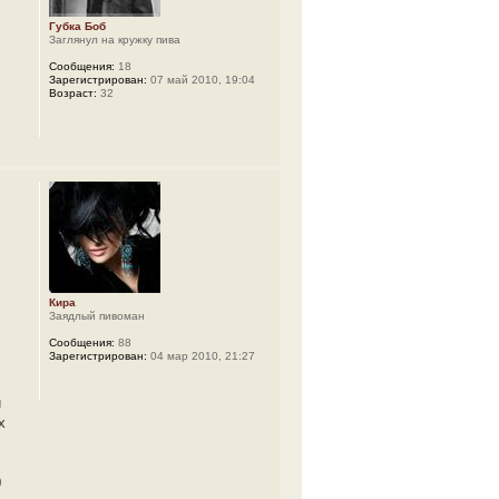
Губка Боб
Заглянул на кружку пива
Сообщения:
18
Зарегистрирован:
07 май 2010, 19:04
Возраст:
32
Кира
Заядлый пивоман
Сообщения:
88
Зарегистрирован:
04 мар 2010, 21:27
й
х
0