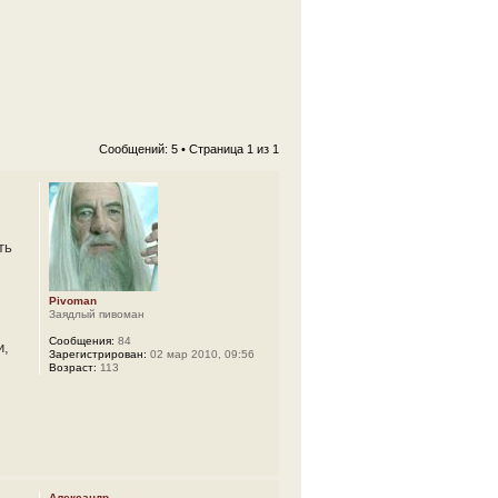
Сообщений: 5 • Страница
1
из
1
ть
Pivoman
Заядлый пивоман
Сообщения:
84
и,
Зарегистрирован:
02 мар 2010, 09:56
Возраст:
113
Александр