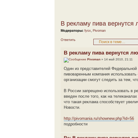
В рекламу пива вернутся 
Модераторы:
fysx
,
Pivoman
Ответить
В рекламу пива вернутся л
Pivoman
» 14 май 2010, 21:11
Один из представителей Федеральной 
пивоваренным компания использовать 
организации смогут следить за тем, ч
В России запрещено использовать в ре
введен после того, как на телеканала
что такая реклама способствует увел
Новости.
http://pivomania.ru/shownew.php?id=56
подробности
Re: В рекламу пива вернутся л