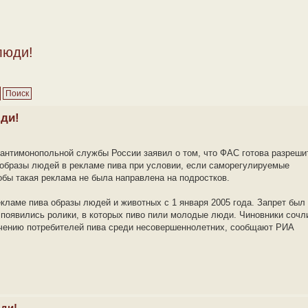
люди!
юди!
антимонопольной службы России заявил о том, что ФАС готова разреши
образы людей в рекламе пива при условии, если саморегулируемые
тобы такая реклама не была направлена на подростков.
кламе пива образы людей и животных с 1 января 2005 года. Запрет был
х появились ролики, в которых пиво пили молодые люди. Чиновники сочл
ичению потребителей пива среди несовершеннолетних, сообщают РИА
юди!