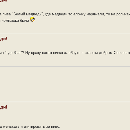
 пива "Белый медведь", где медведи то елочку наряжали, то на ролика
ая компашка была
юди!
ма "Где был"? Ну сразу охота пивка хлебнуть с старым добрым Сенчевы
юди!
 мелькать и агитировать за пиво.