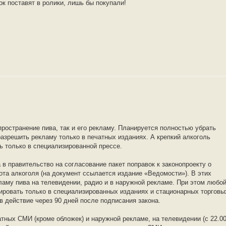
ок поставят в ролики, лишь бы покупали!
пространение пива, так и его рекламу. Планируется полностью убрать
разрешить рекламу только в печатных изданиях. А крепкий алкоголь
ь только в специализированной прессе.
в правительство на согласование пакет поправок к законопроекту о
ота алкоголя (на документ ссылается издание «Ведомости»). В этих
ламу пива на телевидении, радио и в наружной рекламе. При этом любо
ировать только в специализированных изданиях и стационарных торговы
в действие через 90 дней после подписания закона.
тных СМИ (кроме обложек) и наружной рекламе, на телевидении (с 22.0