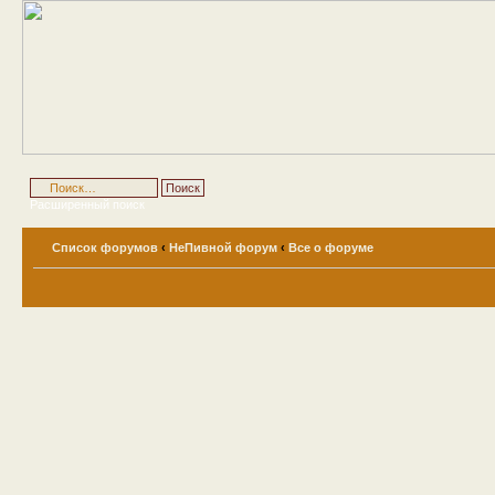
Расширенный поиск
Список форумов
‹
НеПивной форум
‹
Все о форуме