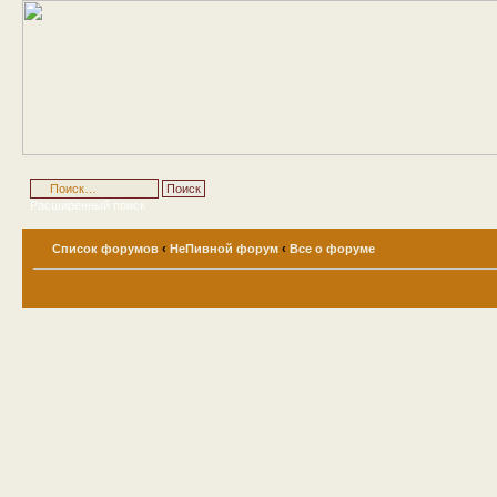
Расширенный поиск
Список форумов
‹
НеПивной форум
‹
Все о форуме