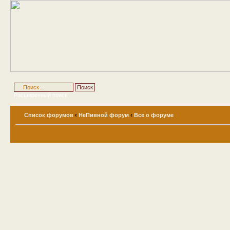
Расширенный поиск
Список форумов
‹
НеПивной форум
‹
Все о форуме