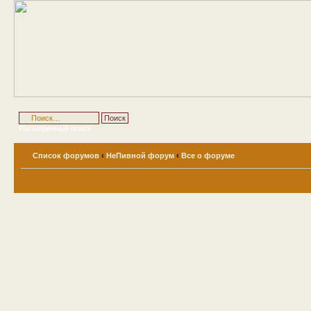
Расширенный поиск
Список форумов
‹
НеПивной форум
‹
Все о форуме